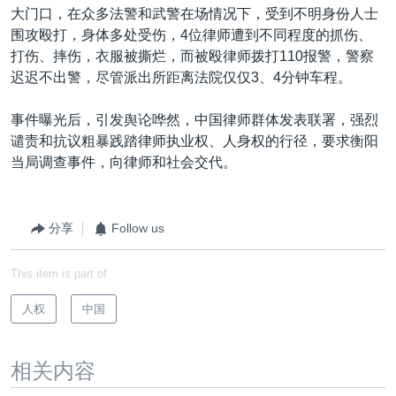
大门口，在众多法警和武警在场情况下，受到不明身份人士
围攻殴打，身体多处受伤，4位律师遭到不同程度的抓伤、
打伤、摔伤，衣服被撕烂，而被殴律师拨打110报警，警察
迟迟不出警，尽管派出所距离法院仅仅3、4分钟车程。
事件曝光后，引发舆论哗然，中国律师群体发表联署，强烈
谴责和抗议粗暴践踏律师执业权、人身权的行径，要求衡阳
当局调查事件，向律师和社会交代。
分享
Follow us
This item is part of
人权
中国
相关内容