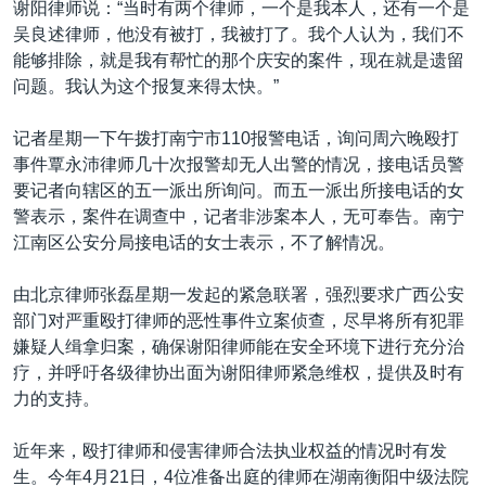
谢阳律师说：“当时有两个律师，一个是我本人，还有一个是
吴良述律师，他没有被打，我被打了。我个人认为，我们不
能够排除，就是我有帮忙的那个庆安的案件，现在就是遗留
问题。我认为这个报复来得太快。”
记者星期一下午拨打南宁市110报警电话，询问周六晚殴打
事件覃永沛律师几十次报警却无人出警的情况，接电话员警
要记者向辖区的五一派出所询问。而五一派出所接电话的女
警表示，案件在调查中，记者非涉案本人，无可奉告。南宁
江南区公安分局接电话的女士表示，不了解情况。
由北京律师张磊星期一发起的紧急联署，强烈要求广西公安
部门对严重殴打律师的恶性事件立案侦查，尽早将所有犯罪
嫌疑人缉拿归案，确保谢阳律师能在安全环境下进行充分治
疗，并呼吁各级律协出面为谢阳律师紧急维权，提供及时有
力的支持。
近年来，殴打律师和侵害律师合法执业权益的情况时有发
生。今年4月21日，4位准备出庭的律师在湖南衡阳中级法院