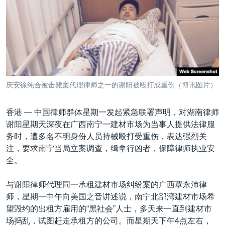
VOA视频
欧洲
科教·文娱·体健
白宫要闻
转
到
VOA今日焦点
非洲
军事
国会报道
检
中文广播
美洲
劳工
美中关系
索
全球议题
环境
美国建国250周年
关注我们
埃博拉疫情
庆安徐纯合被击毙案代理律师之一的谢阳被殴打成重伤（博讯图片）
美国之音专访
香港 —
中国律师群体星期一发起紧急联署声明，对湖南律师
重要讲话与声明
谢阳星期天深夜在广西南宁一建材市场为当事人提供法律服
台海两岸关系
其他语言网站
务时，遭多名不明身份人员持械殴打受重伤，表达强烈关
注，要求南宁当局立案调查，缉拿行凶者，保障律师执业安
南中国海争端
全。
关注西藏
与谢阳律师代理同一承租建材市场纠纷案的广西覃永沛律
关注新疆
师，星期一中午向美国之音讲述说，南宁北部湾建材市场希
GEN Z 看美国
望毁约的出租方雇用的“黑社会”人士，多天来一直到建材市
场捣乱，试图赶走承租方的公司。而星期天下午4点左右，