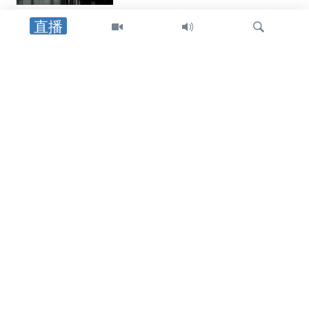
直播
法律
联邦检察官：中国巨石美国分公司同意
支付逾5百万美元，了结被控冒领疫情救
助贷款案
检
印太
索
日本最新防卫白皮书关于中国和台湾到
底说了什么？
国会报道
俄亥俄州联邦参议员要求对中国太阳能
企业在莱特-帕特森空军基地附近的地产
交易展开国安审查
关注我们