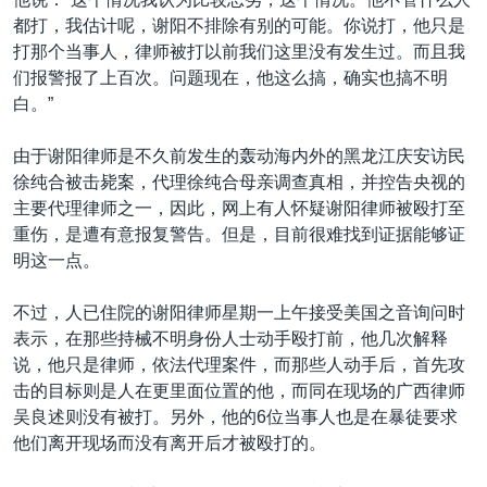
都打，我估计呢，谢阳不排除有别的可能。你说打，他只是
打那个当事人，律师被打以前我们这里没有发生过。而且我
们报警报了上百次。问题现在，他这么搞，确实也搞不明
白。”
由于谢阳律师是不久前发生的轰动海内外的黑龙江庆安访民
徐纯合被击毙案，代理徐纯合母亲调查真相，并控告央视的
主要代理律师之一，因此，网上有人怀疑谢阳律师被殴打至
重伤，是遭有意报复警告。但是，目前很难找到证据能够证
明这一点。
不过，人已住院的谢阳律师星期一上午接受美国之音询问时
表示，在那些持械不明身份人士动手殴打前，他几次解释
说，他只是律师，依法代理案件，而那些人动手后，首先攻
击的目标则是人在更里面位置的他，而同在现场的广西律师
吴良述则没有被打。另外，他的6位当事人也是在暴徒要求
他们离开现场而没有离开后才被殴打的。