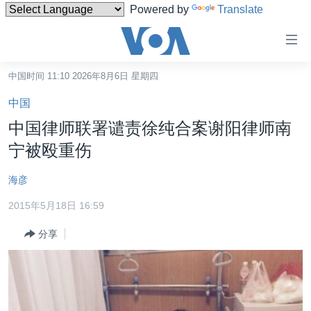
Powered by
Translate
无
障
碍
中国时间 11:10 2026年8月6日 星期四
主页
链
中国
接
美国
中国律师联署谴责徐纯合案谢阳律师南
跳
中国
宁被殴重伤
转
台湾
到
海彦
内
港澳
容
2015年5月18日 16:59
国际
跳
分享
转
分类新闻
最新国际新闻
到
美中关系
印太
经济·金融·贸易
导
航
热点专题
中东
人权·法律·宗教
跳