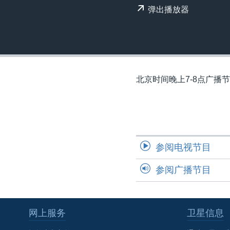
转
弹出播放器
VOA今日焦点
非洲
军事
国会报道
到
检
中文广播
美洲
劳工
美中关系
索
全球议题
环境
美国建国250周年
埃博拉疫情
北京时间晚上7-8点广播
美国之音专访
重要讲话与声明
台海两岸关系
南中国海争端
参阅电视节目
关注西藏
参阅广播节目
关注新疆
GEN Z 看美国
网上服务
卫星信息