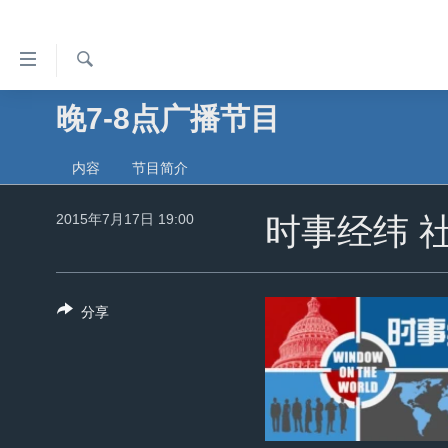
无
障
碍
检
晚7-8点广播节目
主页
索
链
美国
接
内容
节目简介
中国
跳
2015年7月17日 19:00
转
时事经纬 
台湾
到
港澳
内
容
国际
分享
跳
分类新闻
最新国际新闻
转
到
美中关系
印太
经济·金融·贸易
导
热点专题
中东
人权·法律·宗教
航
跳
VOA视频
欧洲
科教·文娱·体健
白宫要闻