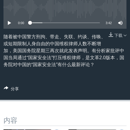
VOA视频
欧洲
科教·文娱·体健
白宫要闻
转
到
没有媒体可用资源
VOA今日焦点
非洲
军事
国会报道
检
中文广播
美洲
劳工
美中关系
0:00
3:42
索
全球议题
环境
美国建国250周年
下载
随着被中国警方刑拘、带走、失联、约谈、传唤、
关注我们
或短期限制人身自由的中国维权律师人数不断增
埃博拉疫情
加，美国国务院星期三再次就此发表声明。有分析家批评中
美国之音专访
国当局通过“国家安全法”打压维权律师，是文革2.0版本，国
务院对中国的“国家安全法”有什么最新评论？
重要讲话与声明
台海两岸关系
其他语言网站
南中国海争端
分享
关注西藏
关注新疆
GEN Z 看美国
内容