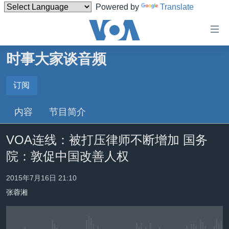
Powered by
Translate
无
障
碍
时事大家谈音频
主页
链
接
美国
订阅
订阅
跳
中国
内容
节目简介
转
Spotify
台湾
到
VOA连线：被打压律师不断增加 国务
内
港澳
订阅
容
院：敦促中国改善人权
国际
跳
转
分类新闻
最新国际新闻
2015年7月16日 21:10
到
张蓉湘
美中关系
印太
经济·金融·贸易
导
航
热点专题
中东
人权·法律·宗教
跳