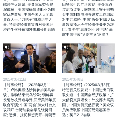
临时停火建议; 美参院军委会资
因缺席引起广泛质疑; 美众院通
深成员：美国需确保造船业为国
过两项议案，限制国土安全部购
家优先事项; 中国全国人大闭幕
买中国制造电池并设立工作组应
异议人士: “刀把子”维稳历年之
对中共威胁; 中国“两会”闭幕之际
最; 特朗普经济政策将对美国经
新数据预示今年经济任务更为艰
济产生何种短期冲击和长期影响
巨; 青少年“息屏24小时行动” 暴
露中国行政“父爱主义”泛滥？
2025年3月11日
2025年3月8日
【时事经纬】（2025年3月11
【时事经纬】(2025年3月8日)
日）卢比奥抵达沙特参加美乌会
特朗普关税发威：中国进出口双
谈，推动结束俄乌战争; 朝鲜再
双失速；中国两会经济政策：扩
发射数枚弹道导弹,回应美韩年度
大借贷支撑增长；外交部大骂美
联合军演; 中国“两会”加大对台文
国，中国为何突然强硬？美众议
攻武吓 台湾陆委会罕见强势回
员称应取消中国贸易最惠国待
应; 恐惧、担忧和想离开--特朗普
遇；英日2+2会谈