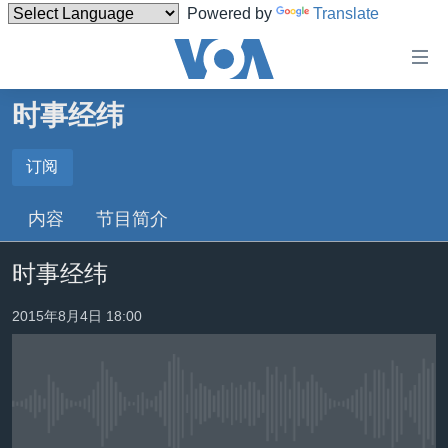
Powered by
Translate
无
障
碍
时事经纬
主页
链
接
美国
订阅
订阅
跳
中国
内容
节目简介
转
YouTube Music
台湾
到
时事经纬
内
港澳
Spotify
容
国际
2015年8月4日 18:00
跳
转
分类新闻
最新国际新闻
YouTube
到
美中关系
印太
经济·金融·贸易
导
订阅
航
没有媒体可用资源
热点专题
中东
人权·法律·宗教
跳