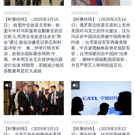
2025年3月15日
2025年3月14日
【时事经纬】（2025年3月15
【时事经纬】（2025年3月14
日）-欧盟外交政策主管称，欧
日）俄罗斯总统普京原则上支持
盟今年对乌军援将会翻番至四百
美国对乌克兰的停火建议；沃尔
亿欧元;民营企业促进法未在“两
玛压价中国供应商被中国商务部
会”通过,疑似涉嫌意识形态和利
约谈 ；台湾退役军官再爆泄密
益冲突;中、俄，伊举行联合军
案，中共渗透触角延伸至低阶军
演，折射出国际紧张局势;中、
官；台湾强硬回击中国的“法律
俄、伊本周五在北京就伊核问题
战” ，撤销中国籍配偶居留权，
进行会谈,特朗普：若能减少核武
并且严查艺人附和统战言论。
器数量将是巨大成就
2025年3月13日
2025年3月12日
【时事经纬】（2025年3月13
【时事经纬】（2025年3月12
日）- 乌克兰外长积极评价美国
日）两会结束，赵乐际因健康原