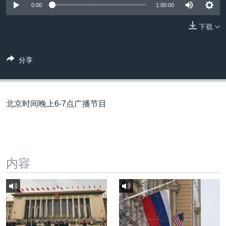
VOA视频
欧洲
科教·文娱·体健
白宫要闻
0:00
1:00:00
转
到
VOA今日焦点
非洲
军事
国会报道
下载
检
中文广播
美洲
劳工
美中关系
索
全球议题
环境
美国建国250周年
分享
关注我们
埃博拉疫情
美国之音专访
北京时间晚上6-7点广播节目
重要讲话与声明
台海两岸关系
其他语言网站
南中国海争端
内容
关注西藏
关注新疆
GEN Z 看美国