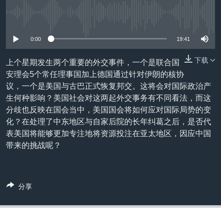
VOA视频
欧洲
科教·文娱·体健
白宫要闻
转
到
没有媒体可用资源
VOA今日焦点
非洲
军事
国会报道
检
中文广播
美洲
劳工
美中关系
0:00
19:41
索
全球议题
环境
美国建国250周年
下载
上个星期发生两个重要的外交事件，一个是联合国
关注我们
安理会5个常任理事国加上德国通过针对伊朗的核协
埃博拉疫情
议，一个是美国与古巴正式恢复邦交。这将会对国际政治产
美国之音专访
生何种影响？美国社会对这两起外交事务有不同看法，而这
分歧也反映在国会当中，美国国会将如何应对国际局势的变
重要讲话与声明
化？在处理了中东地区与自家后院的长年纠葛之后，是否代
台海两岸关系
其他语言网站
表美国将能够更加专注地将资源投注在亚太地区，因应中国
带来的挑战呢？
南中国海争端
关注西藏
关注新疆
分享
GEN Z 看美国