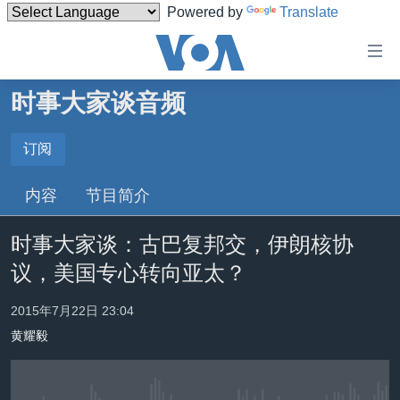
Powered by
Translate
无
障
碍
时事大家谈音频
主页
链
接
美国
订阅
订阅
跳
中国
内容
节目简介
转
Spotify
台湾
到
时事大家谈：古巴复邦交，伊朗核协
内
港澳
订阅
容
议，美国专心转向亚太？
国际
跳
转
分类新闻
最新国际新闻
2015年7月22日 23:04
到
黄耀毅
美中关系
印太
经济·金融·贸易
导
航
热点专题
中东
人权·法律·宗教
跳