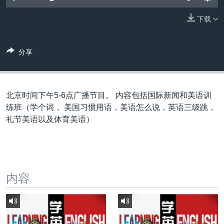
VOA视频
欧洲
科教·文娱·体健
白宫要闻
转
到
下载
VOA今日焦点
非洲
军事
国会报道
检
中文广播
美洲
劳工
美中关系
索
分享
全球议题
环境
美国建国250周年
关注我们
埃博拉疫情
美国之音专访
北京时间下午5-6点广播节目。 内容包括国际新闻和美语训
练班（学个词， 美国习惯用语，美语怎么说，英语三级跳，
重要讲话与声明
礼节美语以及体育美语）
台海两岸关系
其他语言网站
南中国海争端
关注西藏
内容
关注新疆
GEN Z 看美国