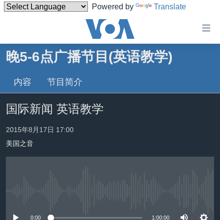
Powered by
Translate
无
障
碍
晚5-6点广播节目(英语教学)
主页
链
接
内容
节目简介
美国
跳
中国
国际新闻 英语教学
转
台湾
到
2015年8月17日 17:00
内
港澳
容
美国之音
国际
跳
转
分类新闻
最新国际新闻
到
美中关系
印太
经济·金融·贸易
导
没有媒体可用资源
航
热点专题
中东
人权·法律·宗教
跳
0:00
1:00:00