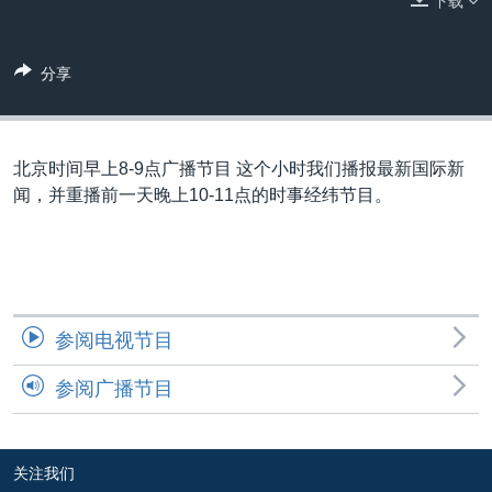
下载
VOA视频
欧洲
科教·文娱·体健
白宫要闻
转
到
VOA今日焦点
非洲
军事
国会报道
检
分享
中文广播
美洲
劳工
美中关系
索
全球议题
环境
美国建国250周年
关注我们
埃博拉疫情
北京时间早上8-9点广播节目 这个小时我们播报最新国际新
闻，并重播前一天晚上10-11点的时事经纬节目。
美国之音专访
重要讲话与声明
台海两岸关系
其他语言网站
南中国海争端
参阅电视节目
关注西藏
参阅广播节目
关注新疆
GEN Z 看美国
关注我们