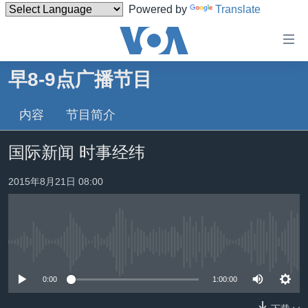
Powered by
Translate
无
障
碍
早8-9点广播节目
主页
链
接
内容
节目简介
美国
跳
中国
国际新闻 时事经纬
转
台湾
到
2015年8月21日 08:00
内
港澳
容
国际
跳
转
分类新闻
最新国际新闻
到
没有媒体可用资源
美中关系
印太
经济·金融·贸易
导
0:00
1:00:00
航
热点专题
中东
人权·法律·宗教
跳