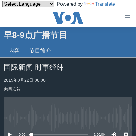
Powered by
Translate
无
障
碍
早8-9点广播节目
主页
链
接
内容
节目简介
美国
跳
中国
国际新闻 时事经纬
转
台湾
到
2015年9月22日 08:00
内
港澳
容
美国之音
国际
跳
转
分类新闻
最新国际新闻
到
美中关系
印太
经济·金融·贸易
导
没有媒体可用资源
航
热点专题
中东
人权·法律·宗教
跳
0:00
1:00:00