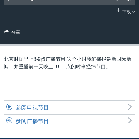
VOA视频
欧洲
科教·文娱·体健
白宫要闻
转
到
下载
VOA今日焦点
非洲
军事
国会报道
检
中文广播
美洲
劳工
美中关系
索
分享
全球议题
环境
美国建国250周年
关注我们
埃博拉疫情
美国之音专访
北京时间早上8-9点广播节目 这个小时我们播报最新国际新
闻，并重播前一天晚上10-11点的时事经纬节目。
重要讲话与声明
台海两岸关系
其他语言网站
南中国海争端
关注西藏
参阅电视节目
关注新疆
参阅广播节目
GEN Z 看美国