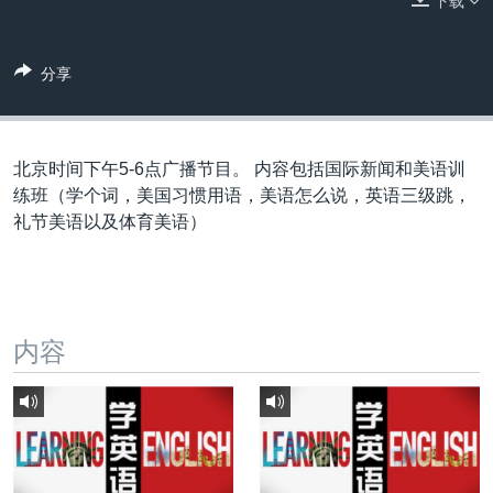
下载
VOA视频
欧洲
科教·文娱·体健
白宫要闻
转
到
VOA今日焦点
非洲
军事
国会报道
检
分享
中文广播
美洲
劳工
美中关系
索
全球议题
环境
美国建国250周年
关注我们
埃博拉疫情
北京时间下午5-6点广播节目。 内容包括国际新闻和美语训
练班（学个词，美国习惯用语，美语怎么说，英语三级跳，
美国之音专访
礼节美语以及体育美语）
重要讲话与声明
台海两岸关系
其他语言网站
南中国海争端
内容
关注西藏
关注新疆
GEN Z 看美国