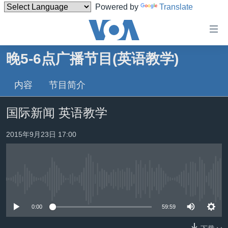
Powered by
Translate
无
障
碍
晚5-6点广播节目(英语教学)
主页
链
接
内容
节目简介
美国
跳
中国
国际新闻 英语教学
转
台湾
到
2015年9月23日 17:00
内
港澳
容
国际
跳
转
分类新闻
最新国际新闻
到
没有媒体可用资源
美中关系
印太
经济·金融·贸易
导
0:00
59:59
航
热点专题
中东
人权·法律·宗教
跳