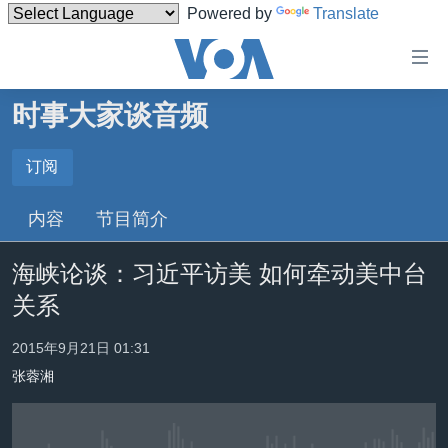
Powered by
Translate
无
障
碍
时事大家谈音频
主页
链
接
美国
订阅
订阅
跳
中国
内容
节目简介
转
Spotify
台湾
到
海峡论谈：习近平访美 如何牵动美中台
内
港澳
订阅
容
关系
国际
跳
转
分类新闻
最新国际新闻
2015年9月21日 01:31
到
张蓉湘
美中关系
印太
经济·金融·贸易
导
航
热点专题
中东
人权·法律·宗教
跳