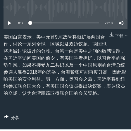
VOA视频
欧洲
科教·文娱·体健
白宫要闻
转
到
没有媒体可用资源
VOA今日焦点
非洲
军事
国会报道
检
中文广播
美洲
劳工
美中关系
0:00
27:10
索
全球议题
环境
美国建国250周年
下载
美国白宫表示，美中元首9月25号将就扩展两国合
关注我们
作，讨论一系列全球，区域以及双边议题。两国也
埃博拉疫情
将坦诚讨论彼此的分歧。台湾一向是美中之间的敏感话题，
美国之音专访
在习近平访问美国的前夕，有美国学者担忧，以习近平的强
势作风，如果不接受九二共识以及一个中国原则的台湾总统
重要讲话与声明
参选人赢得2016年的选举，台海紧张可能再度升高，因此影
台海两岸关系
其他语言网站
响美国的安全利益。另一方面，奥习会之后，习近平将到纽
约参加联合国大会，有美国国会议员提出决议案，表达议员
南中国海争端
的立场，认为台湾应该取得联合国的会员资格。
关注西藏
关注新疆
分享
GEN Z 看美国