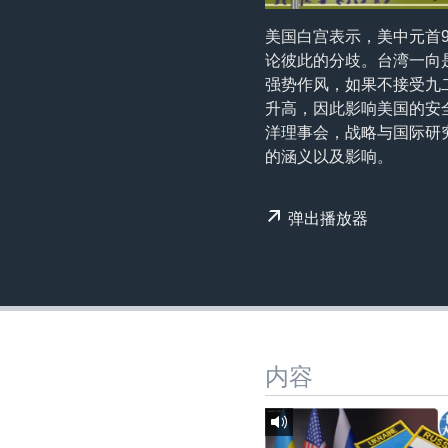
转
VOA今日焦点
非洲
军事
国会报道
到
美国白宫表示，美中元首
检
论彼此的分歧。台湾一向
中文广播
美洲
劳工
美中关系
索
强势作风，如果不接受九
全球议题
环境
美国建国250周年
升高，因此影响美国的安
洋理事会，战略与国际研
埃博拉疫情
的涵义以及影响。
美国之音专访
重要讲话与声明
弹出播放器
台海两岸关系
南中国海争端
关注西藏
关注新疆
内容
GEN Z 看美国