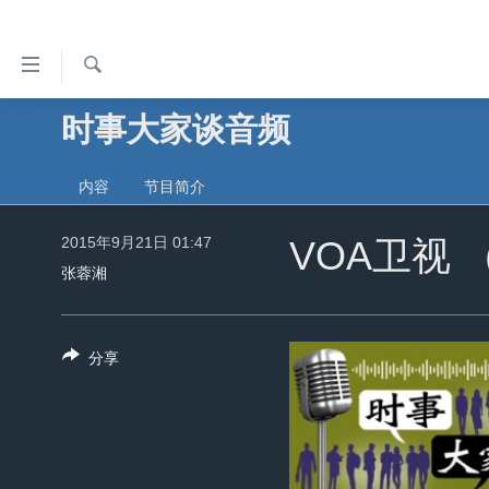
无
障
碍
检
时事大家谈音频
主页
索
链
美国
接
内容
节目简介
中国
跳
转
2015年9月21日 01:47
台湾
VOA卫视 
到
张蓉湘
港澳
内
容
国际
跳
分享
分类新闻
最新国际新闻
转
到
美中关系
印太
经济·金融·贸易
导
热点专题
中东
人权·法律·宗教
航
跳
VOA视频
欧洲
科教·文娱·体健
白宫要闻