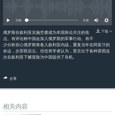
VOA视频
欧洲
科教·文娱·体健
白宫要闻
转
到
没有媒体可用资源
VOA今日焦点
非洲
军事
国会报道
检
中文广播
美洲
劳工
美中关系
0:00
9:38
索
全球议题
环境
美国建国250周年
下载
俄罗斯在叙利亚实施空袭成为本国舆论关注的焦
关注我们
点。有评论称中国会加入俄罗斯的军事行动。有不
埃博拉疫情
少分析担心俄罗斯将卷入叙利亚内战，重复当年在阿富汗的
美国之音专访
命运，步苏联后尘。但也有学者认为，普京出于各种原因这
次在叙利亚下赌冒险为中国提供了良机。
重要讲话与声明
台海两岸关系
其他语言网站
南中国海争端
分享
关注西藏
关注新疆
GEN Z 看美国
相关内容