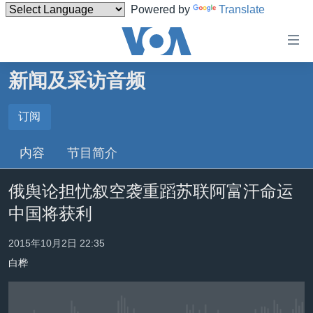
Powered by
Translate
无
障
碍
新闻及采访音频
主页
链
接
美国
订阅
订阅
跳
中国
内容
节目简介
转
订阅
台湾
到
俄舆论担忧叙空袭重蹈苏联阿富汗命运
内
港澳
容
中国将获利
国际
跳
转
分类新闻
最新国际新闻
2015年10月2日 22:35
到
白桦
美中关系
印太
经济·金融·贸易
导
航
热点专题
中东
人权·法律·宗教
跳