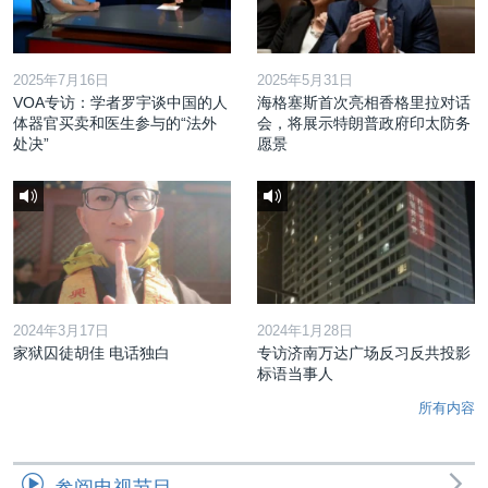
2025年7月16日
2025年5月31日
VOA专访：学者罗宇谈中国的人
海格塞斯首次亮相香格里拉对话
体器官买卖和医生参与的“法外
会，将展示特朗普政府印太防务
处决”
愿景
2024年3月17日
2024年1月28日
家狱囚徒胡佳 电话独白
专访济南万达广场反习反共投影
标语当事人
所有内容
参阅电视节目