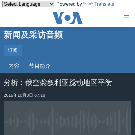
Powered by
Translate
无
障
碍
新闻及采访音频
主页
链
接
美国
订阅
订阅
跳
中国
内容
节目简介
转
订阅
台湾
到
分析：俄空袭叙利亚搅动地区平衡
内
港澳
容
国际
2015年10月3日 07:18
跳
转
分类新闻
最新国际新闻
到
美中关系
印太
经济·金融·贸易
导
航
没有媒体可用资源
热点专题
中东
人权·法律·宗教
跳