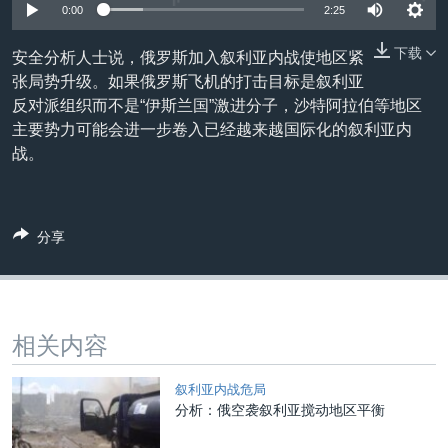
VOA视频
欧洲
科教·文娱·体健
白宫要闻
0:00
2:25
转
到
VOA今日焦点
非洲
军事
国会报道
下载
安全分析人士说，俄罗斯加入叙利亚内战使地区紧
检
中文广播
美洲
劳工
美中关系
张局势升级。如果俄罗斯飞机的打击目标是叙利亚
索
反对派组织而不是“伊斯兰国”激进分子，沙特阿拉伯等地区
全球议题
环境
美国建国250周年
主要势力可能会进一步卷入已经越来越国际化的叙利亚内
关注我们
埃博拉疫情
战。
美国之音专访
重要讲话与声明
分享
台海两岸关系
其他语言网站
南中国海争端
关注西藏
相关内容
关注新疆
叙利亚内战危局
GEN Z 看美国
分析：俄空袭叙利亚搅动地区平衡