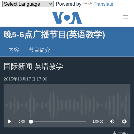
Powered by
Translate
无
障
碍
晚5-6点广播节目(英语教学)
主页
链
接
内容
节目简介
美国
跳
中国
国际新闻 英语教学
转
台湾
到
2015年10月17日 17:00
内
港澳
容
国际
跳
转
分类新闻
最新国际新闻
到
没有媒体可用资源
美中关系
印太
经济·金融·贸易
导
0:00
1:00:00
航
热点专题
中东
人权·法律·宗教
跳