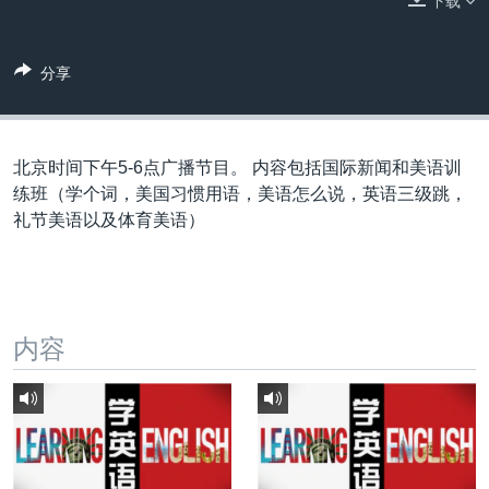
下载
VOA视频
欧洲
科教·文娱·体健
白宫要闻
转
到
VOA今日焦点
非洲
军事
国会报道
检
分享
中文广播
美洲
劳工
美中关系
索
全球议题
环境
美国建国250周年
关注我们
埃博拉疫情
北京时间下午5-6点广播节目。 内容包括国际新闻和美语训
练班（学个词，美国习惯用语，美语怎么说，英语三级跳，
美国之音专访
礼节美语以及体育美语）
重要讲话与声明
台海两岸关系
其他语言网站
南中国海争端
内容
关注西藏
关注新疆
GEN Z 看美国