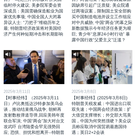
临时停火建议; 美参院军委会资
因缺席引起广泛质疑; 美众院通
深成员：美国需确保造船业为国
过两项议案，限制国土安全部购
家优先事项; 中国全国人大闭幕
买中国制造电池并设立工作组应
异议人士: “刀把子”维稳历年之
对中共威胁; 中国“两会”闭幕之际
最; 特朗普经济政策将对美国经
新数据预示今年经济任务更为艰
济产生何种短期冲击和长期影响
巨; 青少年“息屏24小时行动” 暴
露中国行政“父爱主义”泛滥？
2025年3月11日
2025年3月8日
【时事经纬】（2025年3月11
【时事经纬】(2025年3月8日)
日）卢比奥抵达沙特参加美乌会
特朗普关税发威：中国进出口双
谈，推动结束俄乌战争; 朝鲜再
双失速；中国两会经济政策：扩
发射数枚弹道导弹,回应美韩年度
大借贷支撑增长；外交部大骂美
联合军演; 中国“两会”加大对台文
国，中国为何突然强硬？美众议
攻武吓 台湾陆委会罕见强势回
员称应取消中国贸易最惠国待
应; 恐惧、担忧和想离开--特朗普
遇；英日2+2会谈