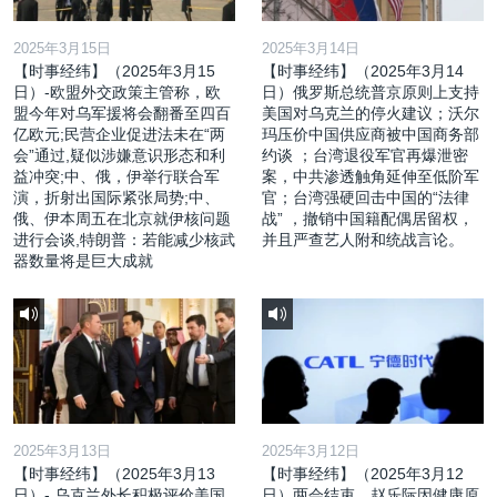
2025年3月15日
2025年3月14日
【时事经纬】（2025年3月15
【时事经纬】（2025年3月14
日）-欧盟外交政策主管称，欧
日）俄罗斯总统普京原则上支持
盟今年对乌军援将会翻番至四百
美国对乌克兰的停火建议；沃尔
亿欧元;民营企业促进法未在“两
玛压价中国供应商被中国商务部
会”通过,疑似涉嫌意识形态和利
约谈 ；台湾退役军官再爆泄密
益冲突;中、俄，伊举行联合军
案，中共渗透触角延伸至低阶军
演，折射出国际紧张局势;中、
官；台湾强硬回击中国的“法律
俄、伊本周五在北京就伊核问题
战” ，撤销中国籍配偶居留权，
进行会谈,特朗普：若能减少核武
并且严查艺人附和统战言论。
器数量将是巨大成就
2025年3月13日
2025年3月12日
【时事经纬】（2025年3月13
【时事经纬】（2025年3月12
日）- 乌克兰外长积极评价美国
日）两会结束，赵乐际因健康原