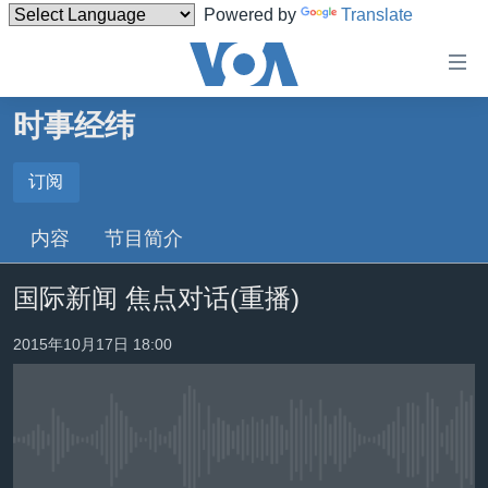
Powered by
Translate
无
障
碍
时事经纬
主页
链
接
美国
订阅
订阅
跳
中国
内容
节目简介
转
YouTube Music
台湾
到
国际新闻 焦点对话(重播)
内
港澳
Spotify
容
国际
2015年10月17日 18:00
跳
转
分类新闻
最新国际新闻
YouTube
到
美中关系
印太
经济·金融·贸易
导
订阅
航
没有媒体可用资源
热点专题
中东
人权·法律·宗教
跳