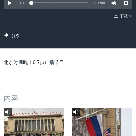
VOA视频
欧洲
科教·文娱·体健
白宫要闻
0:00
1:00:00
转
到
VOA今日焦点
非洲
军事
国会报道
下载
检
中文广播
美洲
劳工
美中关系
索
全球议题
环境
美国建国250周年
分享
关注我们
埃博拉疫情
美国之音专访
北京时间晚上6-7点广播节目
重要讲话与声明
台海两岸关系
其他语言网站
南中国海争端
内容
关注西藏
关注新疆
GEN Z 看美国