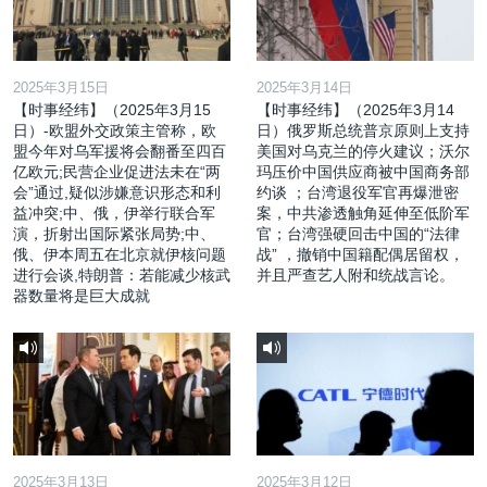
2025年3月15日
2025年3月14日
【时事经纬】（2025年3月15
【时事经纬】（2025年3月14
日）-欧盟外交政策主管称，欧
日）俄罗斯总统普京原则上支持
盟今年对乌军援将会翻番至四百
美国对乌克兰的停火建议；沃尔
亿欧元;民营企业促进法未在“两
玛压价中国供应商被中国商务部
会”通过,疑似涉嫌意识形态和利
约谈 ；台湾退役军官再爆泄密
益冲突;中、俄，伊举行联合军
案，中共渗透触角延伸至低阶军
演，折射出国际紧张局势;中、
官；台湾强硬回击中国的“法律
俄、伊本周五在北京就伊核问题
战” ，撤销中国籍配偶居留权，
进行会谈,特朗普：若能减少核武
并且严查艺人附和统战言论。
器数量将是巨大成就
2025年3月13日
2025年3月12日