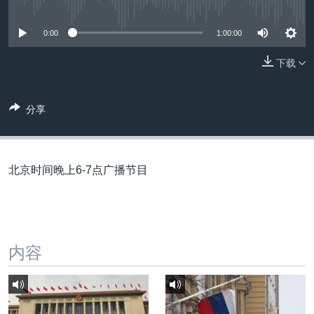
没有媒体可用资源
VOA视频
欧洲
科教·文娱·体健
白宫要闻
转
到
VOA今日焦点
非洲
军事
国会报道
0:00
1:00:00
检
中文广播
美洲
劳工
美中关系
索
下载
全球议题
环境
美国建国250周年
关注我们
埃博拉疫情
分享
美国之音专访
重要讲话与声明
北京时间晚上6-7点广播节目
台海两岸关系
其他语言网站
南中国海争端
关注西藏
内容
关注新疆
GEN Z 看美国