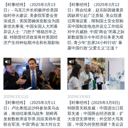
【时事经纬】（2025年3月13
【时事经纬】（2025年3月12
日）- 乌克兰外长积极评价美国
日）两会结束，赵乐际因健康原
临时停火建议; 美参院军委会资
因缺席引起广泛质疑; 美众院通
深成员：美国需确保造船业为国
过两项议案，限制国土安全部购
家优先事项; 中国全国人大闭幕
买中国制造电池并设立工作组应
异议人士: “刀把子”维稳历年之
对中共威胁; 中国“两会”闭幕之际
最; 特朗普经济政策将对美国经
新数据预示今年经济任务更为艰
济产生何种短期冲击和长期影响
巨; 青少年“息屏24小时行动” 暴
露中国行政“父爱主义”泛滥？
2025年3月11日
2025年3月8日
【时事经纬】（2025年3月11
【时事经纬】(2025年3月8日)
日）卢比奥抵达沙特参加美乌会
特朗普关税发威：中国进出口双
谈，推动结束俄乌战争; 朝鲜再
双失速；中国两会经济政策：扩
发射数枚弹道导弹,回应美韩年度
大借贷支撑增长；外交部大骂美
联合军演; 中国“两会”加大对台文
国，中国为何突然强硬？美众议