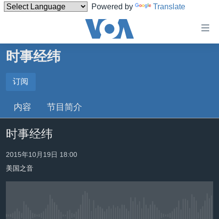
Powered by
Translate
无
障
碍
时事经纬
主页
链
接
美国
订阅
订阅
跳
中国
内容
节目简介
转
YouTube Music
台湾
到
时事经纬
内
港澳
Spotify
容
国际
2015年10月19日 18:00
跳
转
美国之音
分类新闻
最新国际新闻
YouTube
到
美中关系
印太
经济·金融·贸易
导
订阅
航
热点专题
中东
人权·法律·宗教
跳