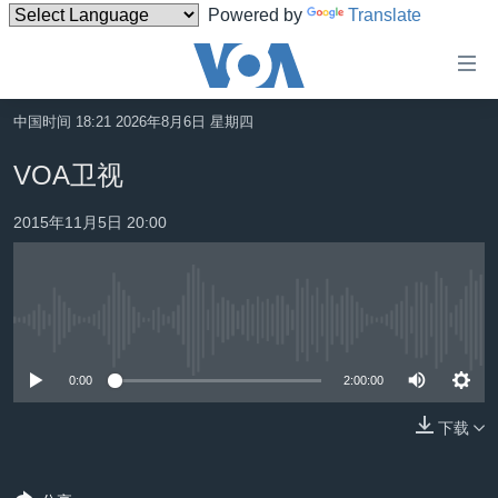
Powered by
Translate
无
障
碍
中国时间 18:21 2026年8月6日 星期四
主页
链
VOA卫视
接
美国
跳
2015年11月5日 20:00
中国
转
台湾
到
内
港澳
容
没有媒体可用资源
国际
跳
转
0:00
2:00:00
分类新闻
最新国际新闻
到
美中关系
印太
经济·金融·贸易
下载
导
航
热点专题
中东
人权·法律·宗教
跳