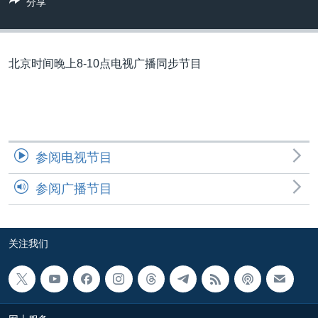
分享
VOA视频
欧洲
科教·文娱·体健
白宫要闻
转
到
VOA今日焦点
非洲
军事
国会报道
检
中文广播
美洲
劳工
美中关系
索
北京时间晚上8-10点电视广播同步节目
全球议题
环境
美国建国250周年
关注我们
埃博拉疫情
美国之音专访
参阅电视节目
重要讲话与声明
台海两岸关系
参阅广播节目
其他语言网站
南中国海争端
关注西藏
关注我们
关注新疆
GEN Z 看美国