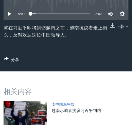
没有媒体可用资源
VOA视频
欧洲
科教·文娱·体健
白宫要闻
转
到
VOA今日焦点
非洲
军事
国会报道
0:00
3:02
检
中文广播
美洲
劳工
美中关系
索
下载
就在习近平即将到访越南之前，越南抗议者走上街
全球议题
环境
美国建国250周年
头，反对欢迎这位中国领导人。
关注我们
埃博拉疫情
美国之音专访
分享
重要讲话与声明
台海两岸关系
其他语言网站
南中国海争端
相关内容
关注西藏
南中国海争端
关注新疆
越南示威者抗议习近平到访
GEN Z 看美国