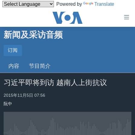
Powered by
Translate
无
障
碍
新闻及采访音频
主页
链
接
美国
订阅
订阅
跳
中国
内容
节目简介
转
订阅
台湾
到
习近平即将到访 越南人上街抗议
内
港澳
容
国际
2015年11月5日 07:56
跳
转
阮中
分类新闻
最新国际新闻
到
美中关系
印太
经济·金融·贸易
导
航
热点专题
中东
人权·法律·宗教
跳