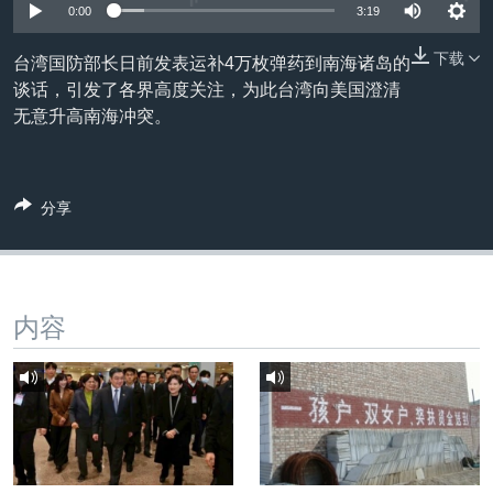
VOA视频
欧洲
科教·文娱·体健
白宫要闻
0:00
3:19
转
到
VOA今日焦点
非洲
军事
国会报道
下载
台湾国防部长日前发表运补4万枚弹药到南海诸岛的
检
中文广播
美洲
劳工
美中关系
谈话，引发了各界高度关注，为此台湾向美国澄清
索
无意升高南海冲突。
全球议题
环境
美国建国250周年
关注我们
埃博拉疫情
美国之音专访
分享
重要讲话与声明
台海两岸关系
其他语言网站
内容
南中国海争端
关注西藏
关注新疆
GEN Z 看美国