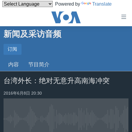
Powered by
Translate
无
障
碍
新闻及采访音频
主页
链
接
美国
订阅
订阅
跳
中国
内容
节目简介
转
订阅
台湾
到
台湾外长：绝对无意升高南海冲突
内
港澳
容
国际
2016年6月8日 20:30
跳
转
分类新闻
最新国际新闻
到
美中关系
印太
经济·金融·贸易
导
航
没有媒体可用资源
热点专题
中东
人权·法律·宗教
跳