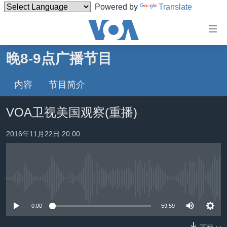
Powered by
Translate
无
障
碍
晚8-9点广播节目
主页
链
接
内容
节目简介
美国
跳
中国
VOA卫视美国观察(重播)
转
台湾
到
2016年11月22日 20:00
内
港澳
容
国际
跳
转
分类新闻
最新国际新闻
到
没有媒体可用资源
美中关系
印太
经济·金融·贸易
导
0:00
59:59
航
热点专题
中东
人权·法律·宗教
跳