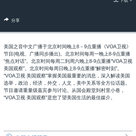
下载
VOA视频
欧洲
科教·文娱·体健
白宫要闻
转
到
VOA今日焦点
非洲
军事
国会报道
检
分享
中文广播
美洲
劳工
美中关系
索
全球议题
环境
美国建国250周年
关注我们
埃博拉疫情
美国之音中文广播于北京时间晚上8－9点重播《VOA卫视》
节目(电视、广播同步播出)。北京时间每周一晚上8-9点重播
美国之音专访
“焦点对话”。北京时间每周二到周六晚上8-9点重播“VOA卫视
重要讲话与声明
美国观察”。北京时间每周日晚上8-9点重播“解密时刻”。
“VOA卫视 美国观察”掌握美国最重要的消息，深入解读美国
台海两岸关系
其他语言网站
选举，政治，经济，外交，人文，美中关系等全方位话题。
南中国海争端
节目邀请重量级嘉宾参与讨论。从国会殿堂到村里小巷，
“VOA卫视 美国观察”是您了望美国生活的最佳媒介。
关注西藏
关注新疆
GEN Z 看美国