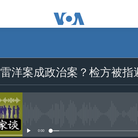
订阅
：雷洋案成政治案？检方被指
苹果播客
Spotify
订阅
没有媒体可用资源
0:00