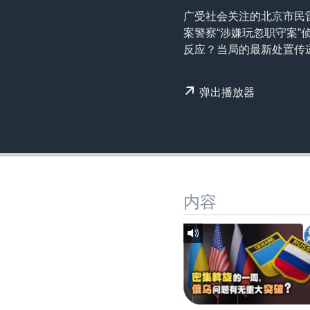
转
广受社会关注的北京市民
VOA今日焦点
非洲
军事
国会报道
到
案警察“涉嫌玩忽职守案
检
中文广播
美洲
劳工
美中关系
反应？当局的最新处置传
索
全球议题
环境
美国建国250周年
弹出播放器
埃博拉疫情
美国之音专访
重要讲话与声明
台海两岸关系
南中国海争端
内容
关注西藏
关注新疆
GEN Z 看美国