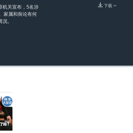
下载
察机关宣布，5名涉
嵌入
审。家属和舆论有何
情况。