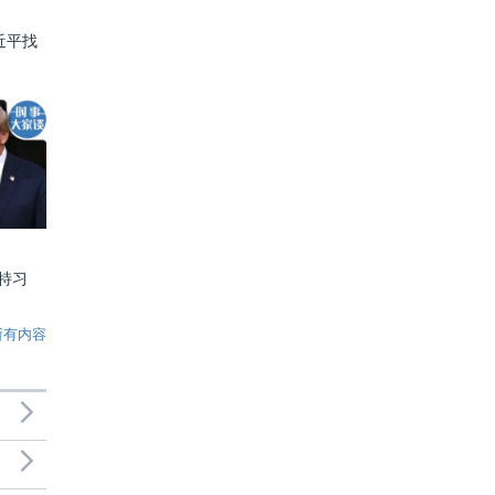
近平找
特习
所有内容