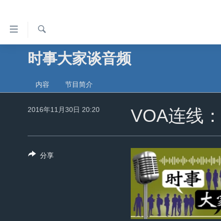
无
障
碍
检
时事大家谈音频
主页
索
链
美国
接
内容
节目简介
中国
跳
转
2016年11月30日 20:20
台湾
VOA连线
到
港澳
内
容
国际
分享
跳
分类新闻
最新国际新闻
转
到
美中关系
印太
经济·金融·贸易
导
热点专题
中东
人权·法律·宗教
航
跳
VOA视频
欧洲
科教·文娱·体健
白宫要闻