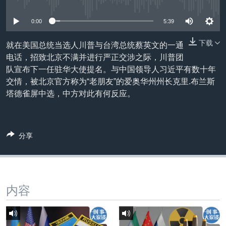
没有媒体可用资源
VOA视频
欧洲
科教·文娱·体健
白宫要闻
转
到
VOA今日焦点
非洲
军事
国会报道
0:00
5:39
检
中文广播
美洲
劳工
美中关系
索
下载
就在美国总统当选人川普与台湾总统蔡英文的一通
电话，招致北京不满并进行严正交涉之际，川普团
全球议题
环境
美国建国250周年
关注我们
队宣布下一任驻华大使提名。与中国领导人习近平有数十年
埃博拉疫情
交情，被北京官方称为“老朋友”的爱奥华州州长克里.布兰斯
塔德雀屏中选，中方对此有何反应。
美国之音专访
重要讲话与声明
台海两岸关系
其他语言网站
分享
南中国海争端
关注西藏
关注新疆
内容
GEN Z 看美国