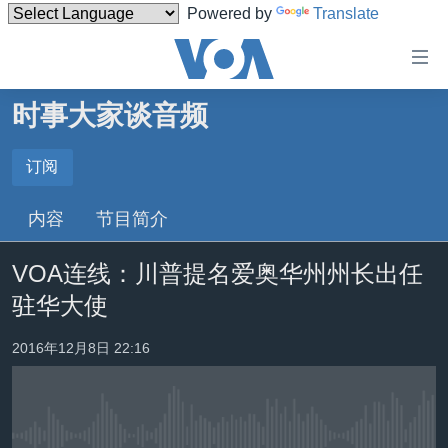
Powered by
Translate
无
障
碍
时事大家谈音频
主页
链
接
美国
订阅
订阅
跳
中国
内容
节目简介
转
Spotify
台湾
到
VOA连线：川普提名爱奥华州州长出任
内
港澳
订阅
容
驻华大使
国际
跳
转
分类新闻
最新国际新闻
2016年12月8日 22:16
到
美中关系
印太
经济·金融·贸易
导
航
热点专题
中东
人权·法律·宗教
跳