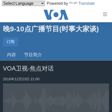
Powered by
Translate
无
障
碍
晚9-10点广播节目(时事大家谈)
主页
链
接
美国
订阅
订阅
跳
中国
内容
节目简介
转
订阅
台湾
到
VOA卫视-焦点对话
内
港澳
容
国际
2016年12月23日 21:00
跳
转
分类新闻
最新国际新闻
到
美中关系
印太
经济·金融·贸易
导
航
没有媒体可用资源
热点专题
中东
人权·法律·宗教
跳