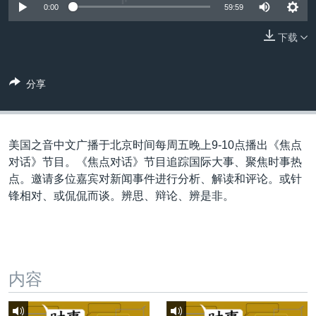
VOA视频
欧洲
科教·文娱·体健
白宫要闻
0:00
59:59
转
到
VOA今日焦点
非洲
军事
国会报道
下载
检
中文广播
美洲
劳工
美中关系
索
全球议题
环境
美国建国250周年
分享
关注我们
埃博拉疫情
美国之音专访
美国之音中文广播于北京时间每周五晚上9-10点播出《焦点
重要讲话与声明
对话》节目。《焦点对话》节目追踪国际大事、聚焦时事热
点。邀请多位嘉宾对新闻事件进行分析、解读和评论。或针
台海两岸关系
其他语言网站
锋相对、或侃侃而谈。辨思、辩论、辨是非。
南中国海争端
关注西藏
关注新疆
内容
GEN Z 看美国