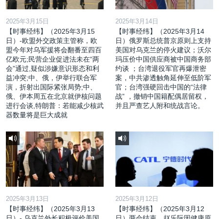
2025年3月15日
2025年3月14日
【时事经纬】（2025年3月15
【时事经纬】（2025年3月14
日）-欧盟外交政策主管称，欧
日）俄罗斯总统普京原则上支持
盟今年对乌军援将会翻番至四百
美国对乌克兰的停火建议；沃尔
亿欧元;民营企业促进法未在“两
玛压价中国供应商被中国商务部
会”通过,疑似涉嫌意识形态和利
约谈 ；台湾退役军官再爆泄密
益冲突;中、俄，伊举行联合军
案，中共渗透触角延伸至低阶军
演，折射出国际紧张局势;中、
官；台湾强硬回击中国的“法律
俄、伊本周五在北京就伊核问题
战” ，撤销中国籍配偶居留权，
进行会谈,特朗普：若能减少核武
并且严查艺人附和统战言论。
器数量将是巨大成就
2025年3月13日
2025年3月12日
【时事经纬】（2025年3月13
【时事经纬】（2025年3月12
日）- 乌克兰外长积极评价美国
日）两会结束，赵乐际因健康原