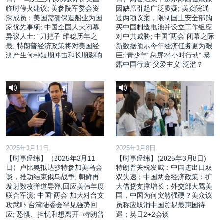
临时停火建议; 美参院军委会资
因缺席引起广泛质疑; 美众院通
深成员：美国需确保造船业为国
过两项议案，限制国土安全部购
家优先事项; 中国全国人大闭幕
买中国制造电池并设立工作组应
异议人士: “刀把子”维稳历年之
对中共威胁; 中国“两会”闭幕之际
最; 特朗普经济政策将对美国经
新数据预示今年经济任务更为艰
济产生何种短期冲击和长期影响
巨; 青少年“息屏24小时行动” 暴
露中国行政“父爱主义”泛滥？
2025年3月11日
2025年3月8日
【时事经纬】（2025年3月11
【时事经纬】(2025年3月8日)
日）卢比奥抵达沙特参加美乌会
特朗普关税发威：中国进出口双
谈，推动结束俄乌战争; 朝鲜再
双失速；中国两会经济政策：扩
发射数枚弹道导弹,回应美韩年度
大借贷支撑增长；外交部大骂美
联合军演; 中国“两会”加大对台文
国，中国为何突然强硬？美众议
攻武吓 台湾陆委会罕见强势回
员称应取消中国贸易最惠国待
应; 恐惧、担忧和想离开--特朗普
遇；英日2+2会谈