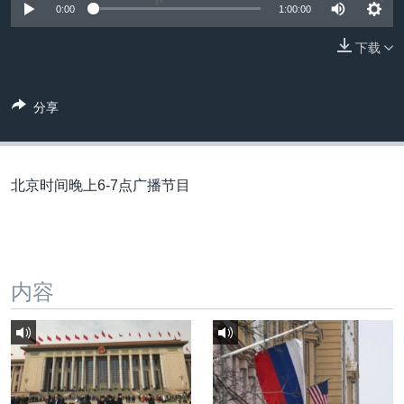
VOA视频
欧洲
科教·文娱·体健
白宫要闻
0:00
1:00:00
转
到
VOA今日焦点
非洲
军事
国会报道
下载
检
中文广播
美洲
劳工
美中关系
索
全球议题
环境
美国建国250周年
分享
关注我们
埃博拉疫情
美国之音专访
北京时间晚上6-7点广播节目
重要讲话与声明
台海两岸关系
其他语言网站
南中国海争端
内容
关注西藏
关注新疆
GEN Z 看美国