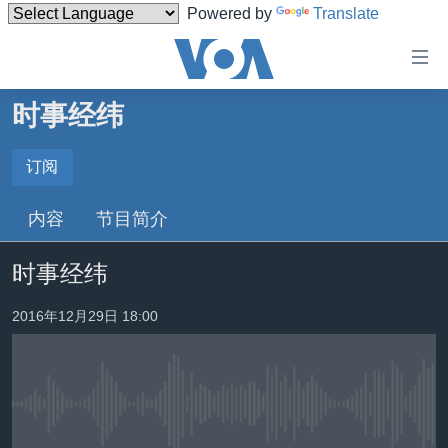
Powered by
Translate
无
障
碍
时事经纬
主页
链
接
美国
订阅
订阅
跳
中国
内容
节目简介
转
YouTube Music
台湾
到
时事经纬
内
港澳
Spotify
容
国际
2016年12月29日 18:00
跳
转
分类新闻
最新国际新闻
YouTube
到
美中关系
印太
经济·金融·贸易
导
订阅
航
没有媒体可用资源
热点专题
中东
人权·法律·宗教
跳