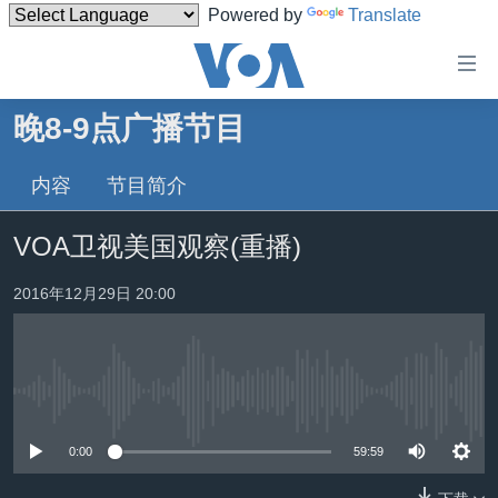
Powered by
Translate
无
障
碍
晚8-9点广播节目
主页
链
接
内容
节目简介
美国
跳
中国
VOA卫视美国观察(重播)
转
台湾
到
2016年12月29日 20:00
内
港澳
容
国际
跳
转
分类新闻
最新国际新闻
到
没有媒体可用资源
美中关系
印太
经济·金融·贸易
导
0:00
59:59
航
热点专题
中东
人权·法律·宗教
跳