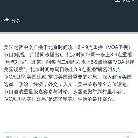
下载
VOA视频
欧洲
科教·文娱·体健
白宫要闻
转
到
VOA今日焦点
非洲
军事
国会报道
检
分享
中文广播
美洲
劳工
美中关系
索
全球议题
环境
美国建国250周年
关注我们
埃博拉疫情
美国之音中文广播于北京时间晚上8－9点重播《VOA卫视》
节目(电视、广播同步播出)。北京时间每周一晚上8-9点重播
美国之音专访
“焦点对话”。北京时间每周二到周六晚上8-9点重播“VOA卫视
重要讲话与声明
美国观察”。北京时间每周日晚上8-9点重播“解密时刻”。
“VOA卫视 美国观察”掌握美国最重要的消息，深入解读美国
台海两岸关系
其他语言网站
选举，政治，经济，外交，人文，美中关系等全方位话题。
南中国海争端
节目邀请重量级嘉宾参与讨论。从国会殿堂到村里小巷，
“VOA卫视 美国观察”是您了望美国生活的最佳媒介。
关注西藏
关注新疆
GEN Z 看美国