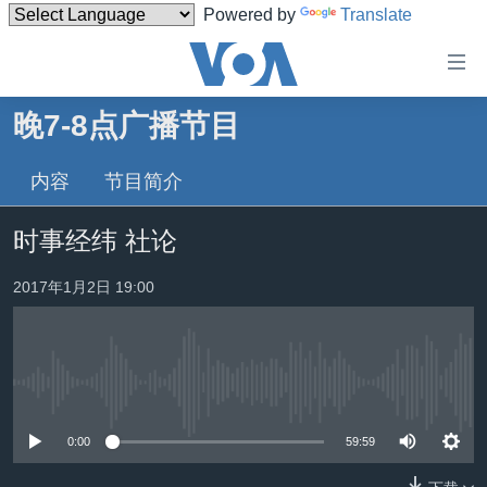
Powered by
Translate
无
障
碍
晚7-8点广播节目
主页
链
接
内容
节目简介
美国
跳
中国
时事经纬 社论
转
台湾
到
2017年1月2日 19:00
内
港澳
容
国际
跳
转
分类新闻
最新国际新闻
到
没有媒体可用资源
美中关系
印太
经济·金融·贸易
导
0:00
59:59
航
热点专题
中东
人权·法律·宗教
跳