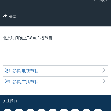
下载
VOA视频
欧洲
科教·文娱·体健
白宫要闻
转
到
VOA今日焦点
非洲
军事
国会报道
检
分享
中文广播
美洲
劳工
美中关系
索
全球议题
环境
美国建国250周年
关注我们
埃博拉疫情
北京时间晚上7-8点广播节目
美国之音专访
重要讲话与声明
台海两岸关系
其他语言网站
参阅电视节目
南中国海争端
参阅广播节目
关注西藏
关注新疆
GEN Z 看美国
关注我们