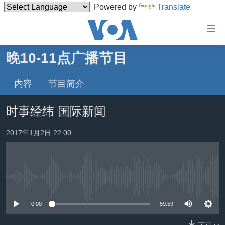
Powered by
Translate
无
障
碍
晚10-11点广播节目
主页
链
接
内容
节目简介
美国
跳
中国
时事经纬 国际新闻
转
台湾
到
2017年1月2日 22:00
内
港澳
容
国际
跳
转
分类新闻
最新国际新闻
到
没有媒体可用资源
美中关系
印太
经济·金融·贸易
导
0:00
59:59
航
热点专题
中东
人权·法律·宗教
跳