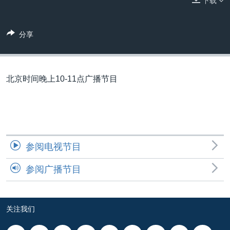
下载
VOA视频
欧洲
科教·文娱·体健
白宫要闻
转
到
VOA今日焦点
非洲
军事
国会报道
检
分享
中文广播
美洲
劳工
美中关系
索
全球议题
环境
美国建国250周年
关注我们
埃博拉疫情
北京时间晚上10-11点广播节目
美国之音专访
重要讲话与声明
台海两岸关系
其他语言网站
参阅电视节目
南中国海争端
参阅广播节目
关注西藏
关注新疆
GEN Z 看美国
关注我们