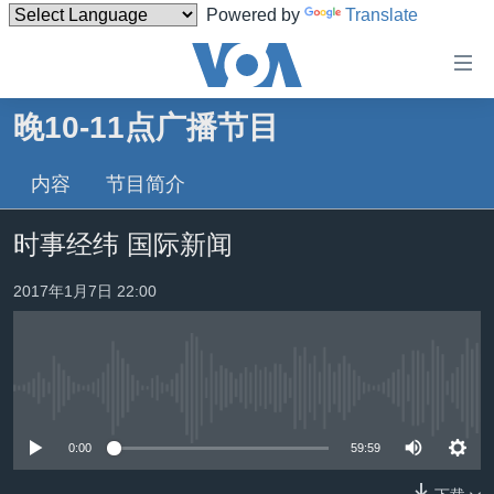
Powered by
Translate
无
障
碍
晚10-11点广播节目
主页
链
接
内容
节目简介
美国
跳
中国
时事经纬 国际新闻
转
台湾
到
2017年1月7日 22:00
内
港澳
容
国际
跳
转
分类新闻
最新国际新闻
到
没有媒体可用资源
美中关系
印太
经济·金融·贸易
导
0:00
59:59
航
热点专题
中东
人权·法律·宗教
跳