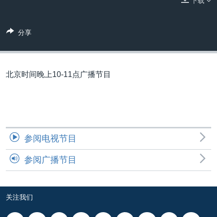
下载
VOA视频
欧洲
科教·文娱·体健
白宫要闻
转
到
VOA今日焦点
非洲
军事
国会报道
检
分享
中文广播
美洲
劳工
美中关系
索
全球议题
环境
美国建国250周年
关注我们
埃博拉疫情
北京时间晚上10-11点广播节目
美国之音专访
重要讲话与声明
台海两岸关系
其他语言网站
参阅电视节目
南中国海争端
参阅广播节目
关注西藏
关注新疆
GEN Z 看美国
关注我们