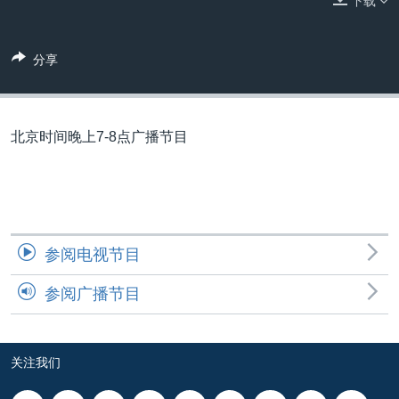
下载
VOA视频
欧洲
科教·文娱·体健
白宫要闻
转
到
VOA今日焦点
非洲
军事
国会报道
检
分享
中文广播
美洲
劳工
美中关系
索
全球议题
环境
美国建国250周年
关注我们
埃博拉疫情
北京时间晚上7-8点广播节目
美国之音专访
重要讲话与声明
台海两岸关系
其他语言网站
参阅电视节目
南中国海争端
参阅广播节目
关注西藏
关注新疆
GEN Z 看美国
关注我们