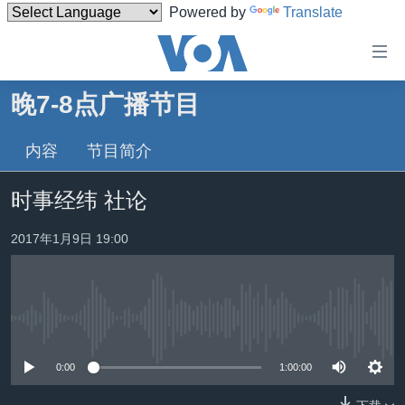
Powered by
Translate
无
障
碍
晚7-8点广播节目
主页
链
接
内容
节目简介
美国
跳
中国
时事经纬 社论
转
台湾
到
2017年1月9日 19:00
内
港澳
容
国际
跳
转
分类新闻
最新国际新闻
到
没有媒体可用资源
美中关系
印太
经济·金融·贸易
导
0:00
1:00:00
航
热点专题
中东
人权·法律·宗教
跳