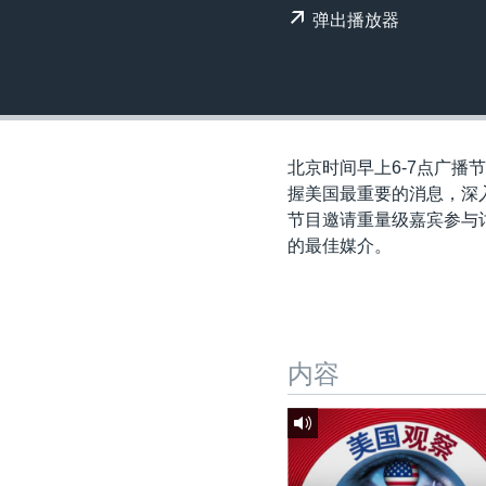
转
弹出播放器
VOA今日焦点
非洲
军事
国会报道
到
检
中文广播
美洲
劳工
美中关系
索
全球议题
环境
美国建国250周年
埃博拉疫情
北京时间早上6-7点广播节
美国之音专访
握美国最重要的消息，深
节目邀请重量级嘉宾参与讨
重要讲话与声明
的最佳媒介。
台海两岸关系
南中国海争端
关注西藏
内容
关注新疆
GEN Z 看美国