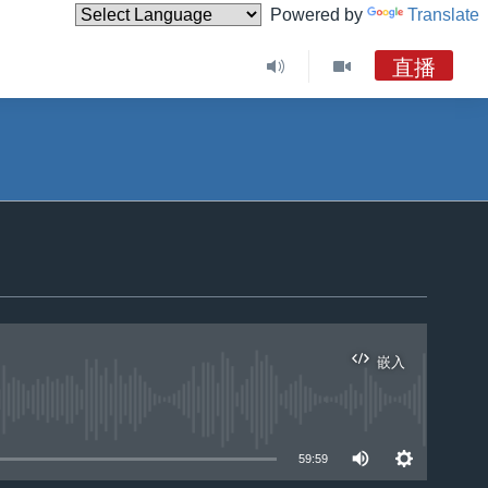
Powered by
Translate
直播
嵌入
59:59