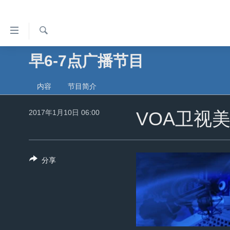
无
障
碍
检
早6-7点广播节目
主页
索
链
美国
接
内容
节目简介
中国
跳
2017年1月10日 06:00
转
VOA卫视
台湾
到
港澳
内
容
国际
分享
跳
分类新闻
最新国际新闻
转
到
美中关系
印太
经济·金融·贸易
导
热点专题
中东
人权·法律·宗教
航
跳
VOA视频
欧洲
科教·文娱·体健
白宫要闻