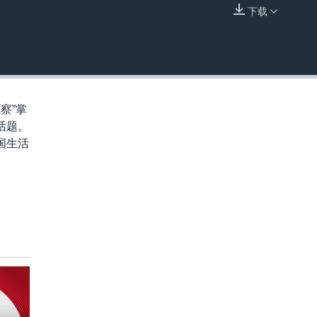
下载
嵌入
察”掌
话题。
国生活