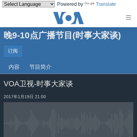
Powered by
Translate
无
障
碍
晚9-10点广播节目(时事大家谈)
主页
链
接
美国
订阅
订阅
跳
中国
内容
节目简介
转
订阅
台湾
到
VOA卫视-时事大家谈
内
港澳
容
国际
2017年1月19日 21:00
跳
转
分类新闻
最新国际新闻
到
美中关系
印太
经济·金融·贸易
导
航
没有媒体可用资源
热点专题
中东
人权·法律·宗教
跳