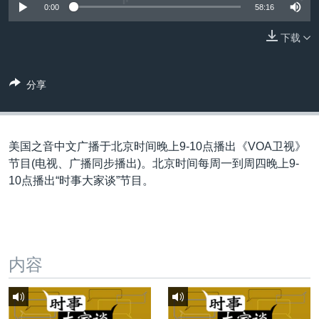
VOA视频
欧洲
科教·文娱·体健
白宫要闻
0:00
58:16
转
到
VOA今日焦点
非洲
军事
国会报道
下载
检
中文广播
美洲
劳工
美中关系
索
全球议题
环境
美国建国250周年
分享
关注我们
埃博拉疫情
美国之音专访
美国之音中文广播于北京时间晚上9-10点播出《VOA卫视》
重要讲话与声明
节目(电视、广播同步播出)。北京时间每周一到周四晚上9-
10点播出“时事大家谈”节目。
台海两岸关系
其他语言网站
南中国海争端
关注西藏
内容
关注新疆
GEN Z 看美国