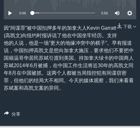
没有媒体可用资源
VOA视频
欧洲
科教·文娱·体健
白宫要闻
转
到
VOA今日焦点
非洲
军事
国会报道
0:00
5:50
检
中文广播
美洲
劳工
美中关系
索
下载
因“间谍罪”被中国扣押多年的加拿大人Kevin Garratt
(高凯文)向纽约时报诉说了他在中国坐牢经历。支持
全球议题
环境
美国建国250周年
关注我们
他的人说，他是一场“更大的地缘冲突中的棋子”。早有报道
埃博拉疫情
说，中国扣押高凯文是想向加拿大施压，要求他们不要把中
国籍温哥华居民苏斌引渡到美国。持加拿大绿卡的中国商人
美国之音专访
苏斌2014年6月被捕，在中国工作生活将近30年的高凯文同
重要讲话与声明
年8月在中国被抓。这两个人都被当局指控犯有间谍窃密
罪，但他们的结局大不相同。今天的媒体观察，我们来看看
台海两岸关系
其他语言网站
苏斌案和高凯文案的异同。
南中国海争端
关注西藏
分享
关注新疆
GEN Z 看美国