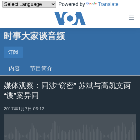
Powered by
Translate
无
障
碍
时事大家谈音频
主页
链
接
美国
订阅
订阅
跳
中国
内容
节目简介
转
Spotify
台湾
到
媒体观察：同涉“窃密” 苏斌与高凯文两
内
港澳
订阅
容
“谍”案异同
国际
跳
转
分类新闻
最新国际新闻
2017年1月7日 06:12
到
美中关系
印太
经济·金融·贸易
导
航
热点专题
中东
人权·法律·宗教
跳