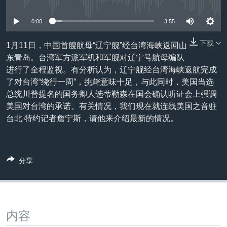
没有媒体可用资源
VOA视频
欧洲
科教·文娱·体健
白宫要闻
转
到
VOA今日焦点
非洲
军事
国会报道
0:00
3:55
检
中文广播
美洲
劳工
美中关系
索
下载
1月11日，中国首艘航母“辽宁舰”经台湾海峡返回山
东青岛。台湾军方派军机和军舰对辽宁号航母编队
全球议题
环境
美国建国250周年
关注我们
进行了全程监视。有分析认为，辽宁舰经台湾海峡返航完成
埃博拉疫情
了对台湾“绕行一周”，挑衅意味十足，与此同时，美国当选
总统川普提名的国务卿人选蒂勒森在国会确认听证会上强调
美国之音专访
美国对台湾的承诺。有关情况，我们现在就连线美国之音驻
重要讲话与声明
台北 特约记者詹宁斯，请他来介绍最新的情况。
台海两岸关系
其他语言网站
南中国海争端
分享
关注西藏
关注新疆
GEN Z 看美国
内容