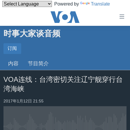
Powered by
Translate
无
障
碍
时事大家谈音频
主页
链
接
美国
订阅
订阅
跳
中国
内容
节目简介
转
Spotify
台湾
到
VOA连线：台湾密切关注辽宁舰穿行台
内
港澳
订阅
容
湾海峡
国际
跳
转
分类新闻
最新国际新闻
2017年1月12日 21:55
到
美中关系
印太
经济·金融·贸易
导
航
热点专题
中东
人权·法律·宗教
跳