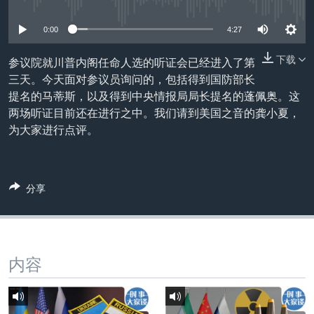
没有媒体可用资源
VOA视频
欧洲
科教·文娱·体健
白宫要闻
转
到
VOA今日焦点
非洲
军事
国会报道
0:00
4:27
检
中文广播
美洲
劳工
美中关系
索
下载
参议院就川普内阁任命人选的听证会已经进入了第
三天。今天面对参议员询问的，包括得到国防部长
全球议题
环境
美国建国250周年
关注我们
提名的马蒂斯，以及得到中央情报局局长提名的蓬佩奥。这
埃博拉疫情
两场听证目前还在进行之中。我们请到美国之音的龚小夏，
为大家进行点评。
美国之音专访
重要讲话与声明
台海两岸关系
其他语言网站
分享
南中国海争端
关注西藏
关注新疆
内容
GEN Z 看美国