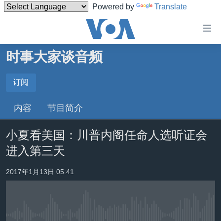
Powered by
Translate
无
障
碍
时事大家谈音频
主页
链
接
美国
订阅
订阅
跳
中国
内容
节目简介
转
Spotify
台湾
到
小夏看美国：川普内阁任命人选听证会
内
港澳
订阅
容
进入第三天
国际
跳
转
分类新闻
最新国际新闻
2017年1月13日 05:41
到
美中关系
印太
经济·金融·贸易
导
航
热点专题
中东
人权·法律·宗教
跳