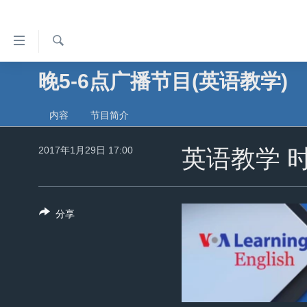
无
障
碍
检
晚5-6点广播节目(英语教学)
主页
索
链
美国
接
内容
节目简介
中国
跳
2017年1月29日 17:00
转
英语教学 
台湾
到
港澳
内
容
国际
分享
跳
分类新闻
最新国际新闻
转
到
美中关系
印太
经济·金融·贸易
导
热点专题
中东
人权·法律·宗教
航
跳
VOA视频
欧洲
科教·文娱·体健
白宫要闻