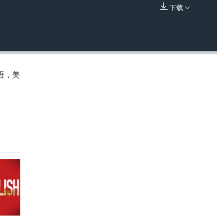
下载
嵌入
语，美