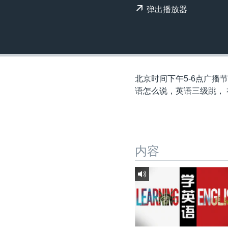
转
弹出播放器
VOA今日焦点
非洲
军事
国会报道
到
检
中文广播
美洲
劳工
美中关系
索
全球议题
环境
美国建国250周年
埃博拉疫情
北京时间下午5-6点广播
美国之音专访
语怎么说，英语三级跳， 
重要讲话与声明
台海两岸关系
南中国海争端
内容
关注西藏
关注新疆
GEN Z 看美国