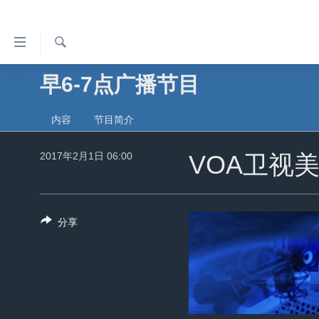
无
障
碍
检
早6-7点广播节目
主页
索
链
美国
接
内容
节目简介
中国
跳
2017年2月1日 06:00
转
VOA卫视
台湾
到
港澳
内
容
国际
分享
跳
分类新闻
最新国际新闻
转
到
美中关系
印太
经济·金融·贸易
导
热点专题
中东
人权·法律·宗教
航
跳
VOA视频
欧洲
科教·文娱·体健
白宫要闻