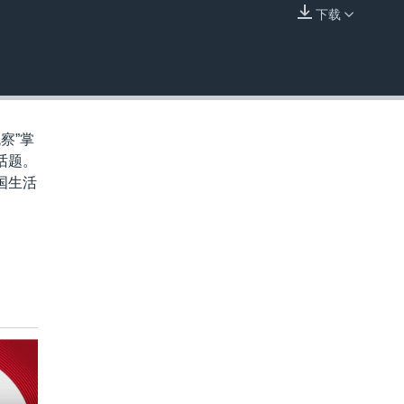
下载
嵌入
察”掌
话题。
国生活