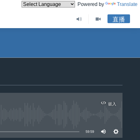
Powered by
Translate
直播
嵌入
59:59