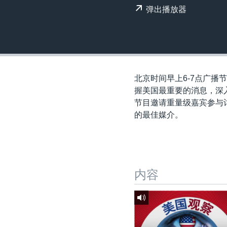
转
弹出播放器
VOA今日焦点
非洲
军事
国会报道
到
检
中文广播
美洲
劳工
美中关系
索
全球议题
环境
美国建国250周年
埃博拉疫情
北京时间早上6-7点广播节
美国之音专访
握美国最重要的消息，深
节目邀请重量级嘉宾参与讨
重要讲话与声明
的最佳媒介。
台海两岸关系
南中国海争端
关注西藏
内容
关注新疆
GEN Z 看美国