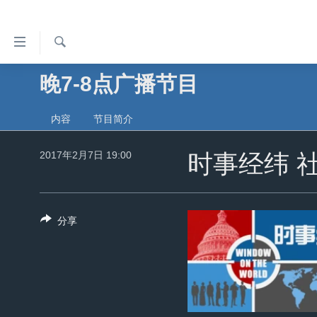
无
障
碍
检
晚7-8点广播节目
主页
索
链
美国
接
内容
节目简介
中国
跳
2017年2月7日 19:00
转
时事经纬 
台湾
到
港澳
内
容
国际
分享
跳
分类新闻
最新国际新闻
转
到
美中关系
印太
经济·金融·贸易
导
热点专题
中东
人权·法律·宗教
航
跳
VOA视频
欧洲
科教·文娱·体健
白宫要闻