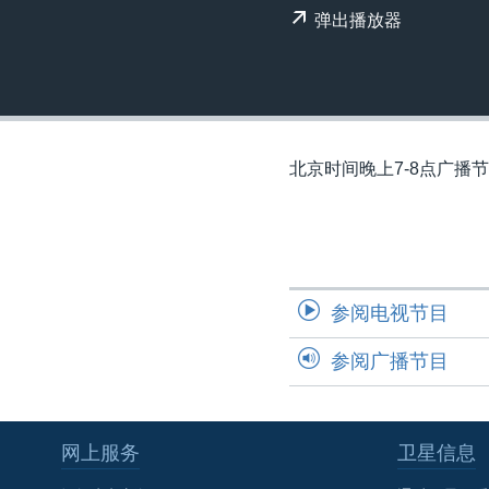
转
弹出播放器
VOA今日焦点
非洲
军事
国会报道
到
检
中文广播
美洲
劳工
美中关系
索
全球议题
环境
美国建国250周年
埃博拉疫情
北京时间晚上7-8点广播
美国之音专访
重要讲话与声明
台海两岸关系
南中国海争端
参阅电视节目
关注西藏
参阅广播节目
关注新疆
GEN Z 看美国
网上服务
卫星信息