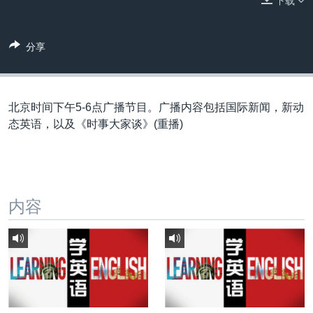
下载
VOA视频
欧洲
科教·文娱·体健
白宫要闻
转
到
VOA今日焦点
非洲
军事
国会报道
检
分享
中文广播
美洲
劳工
美中关系
索
全球议题
环境
美国建国250周年
关注我们
埃博拉疫情
北京时间下午5-6点广播节目。广播内容包括国际新闻，新动
态英语，以及《时事大家谈》(重播)
美国之音专访
重要讲话与声明
台海两岸关系
其他语言网站
内容
南中国海争端
关注西藏
关注新疆
GEN Z 看美国