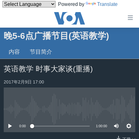
Powered by
Translate
无
障
碍
晚5-6点广播节目(英语教学)
主页
链
接
内容
节目简介
美国
跳
中国
英语教学 时事大家谈(重播)
转
台湾
到
2017年2月9日 17:00
内
港澳
容
国际
跳
转
分类新闻
最新国际新闻
到
没有媒体可用资源
美中关系
印太
经济·金融·贸易
导
0:00
1:00:00
航
热点专题
中东
人权·法律·宗教
跳