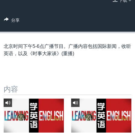
下载
VOA视频
欧洲
科教·文娱·体健
白宫要闻
转
到
VOA今日焦点
非洲
军事
国会报道
检
分享
中文广播
美洲
劳工
美中关系
索
全球议题
环境
美国建国250周年
关注我们
埃博拉疫情
北京时间下午5-6点广播节目。广播内容包括国际新闻，收听
英语，以及《时事大家谈》(重播)
美国之音专访
重要讲话与声明
台海两岸关系
其他语言网站
内容
南中国海争端
关注西藏
关注新疆
GEN Z 看美国