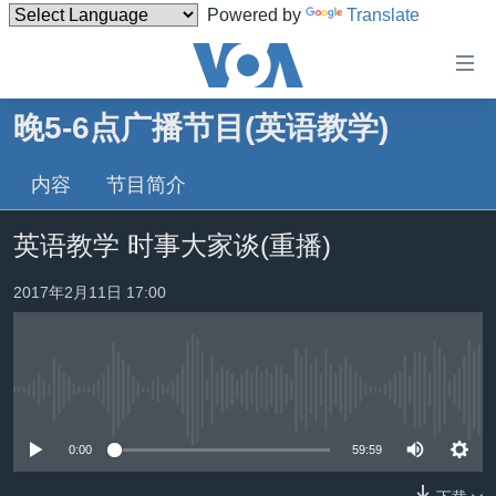
Powered by
Translate
无
障
碍
晚5-6点广播节目(英语教学)
主页
链
接
内容
节目简介
美国
跳
中国
英语教学 时事大家谈(重播)
转
台湾
到
2017年2月11日 17:00
内
港澳
容
国际
跳
转
分类新闻
最新国际新闻
到
没有媒体可用资源
美中关系
印太
经济·金融·贸易
导
0:00
59:59
航
热点专题
中东
人权·法律·宗教
跳