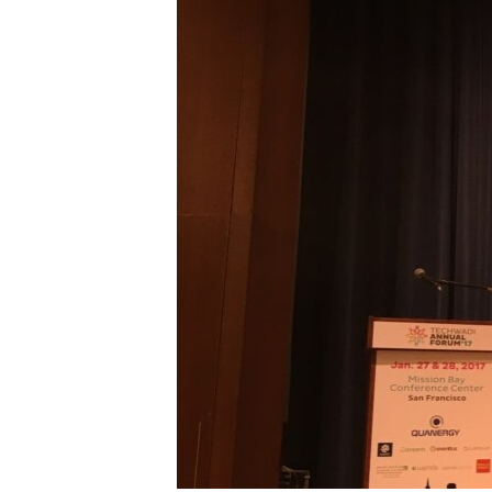
转
VOA今日焦点
非洲
军事
国会报道
到
检
中文广播
美洲
劳工
美中关系
索
全球议题
环境
美国建国250周年
埃博拉疫情
美国之音专访
重要讲话与声明
台海两岸关系
南中国海争端
关注西藏
关注新疆
GEN Z 看美国