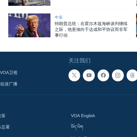
中东
特朗普总统：在霍尔木兹海峡谈判继续
之际，他更倾向于达成和平协议而非军
事行动
关注我们
VOA卫视
A短波广播
政策
VOA English
体总署
བོད་ཡིག