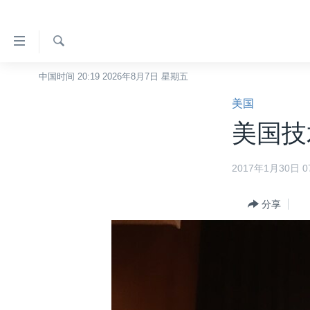
无
障
碍
检
中国时间 20:19 2026年8月7日 星期五
主页
索
链
美国
美国
接
美国技
中国
跳
转
台湾
2017年1月30日 07
到
港澳
内
容
分享
国际
跳
分类新闻
最新国际新闻
转
到
美中关系
印太
经济·金融·贸易
导
热点专题
中东
人权·法律·宗教
航
跳
VOA视频
欧洲
科教·文娱·体健
白宫要闻