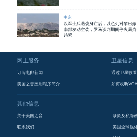
中东
以军士兵遇袭身亡后，以色列对黎巴嫩
南部发动空袭，罗马谈判期间停火局势
趋紧
网上服务
卫星信息
订阅电邮新闻
通过卫星收看
美国之音应用程序简介
如何收听VO
其他信息
关于美国之音
条款及私隐
联系我们
美国全球媒