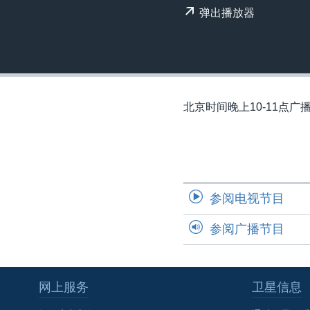
转
弹出播放器
VOA今日焦点
非洲
军事
国会报道
到
检
中文广播
美洲
劳工
美中关系
索
全球议题
环境
美国建国250周年
埃博拉疫情
北京时间晚上10-11点广
美国之音专访
重要讲话与声明
台海两岸关系
南中国海争端
参阅电视节目
关注西藏
参阅广播节目
关注新疆
GEN Z 看美国
网上服务
卫星信息