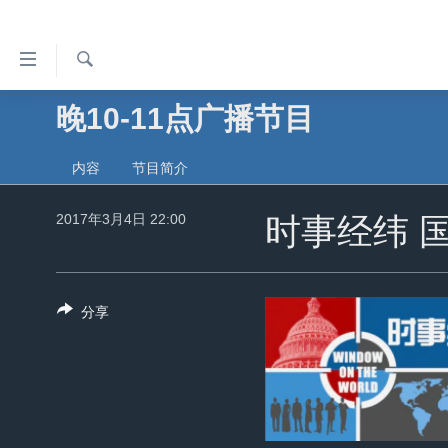
无
障
碍
检
晚10-11点广播节目
主页
索
链
美国
接
内容
节目简介
中国
跳
2017年3月4日 22:00
转
时事经纬 
台湾
到
港澳
内
容
国际
分享
跳
分类新闻
最新国际新闻
转
到
美中关系
印太
经济·金融·贸易
导
热点专题
中东
人权·法律·宗教
航
跳
VOA视频
欧洲
科教·文娱·体健
白宫要闻