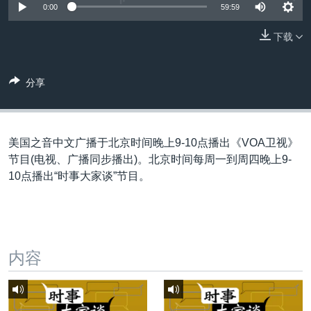
VOA视频
欧洲
科教·文娱·体健
白宫要闻
0:00
59:59
转
到
VOA今日焦点
非洲
军事
国会报道
下载
检
中文广播
美洲
劳工
美中关系
索
全球议题
环境
美国建国250周年
分享
关注我们
埃博拉疫情
美国之音专访
美国之音中文广播于北京时间晚上9-10点播出《VOA卫视》
重要讲话与声明
节目(电视、广播同步播出)。北京时间每周一到周四晚上9-
10点播出“时事大家谈”节目。
台海两岸关系
其他语言网站
南中国海争端
关注西藏
内容
关注新疆
GEN Z 看美国