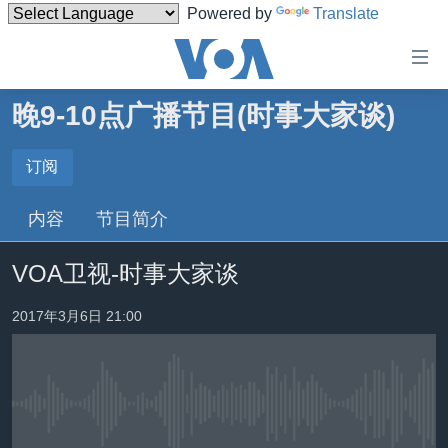
Powered by
Translate
无
障
碍
晚9-10点广播节目(时事大家谈)
主页
链
接
美国
订阅
订阅
跳
中国
内容
节目简介
转
订阅
台湾
到
VOA卫视-时事大家谈
内
港澳
容
国际
2017年3月6日 21:00
跳
转
分类新闻
最新国际新闻
到
美中关系
印太
经济·金融·贸易
导
航
没有媒体可用资源
热点专题
中东
人权·法律·宗教
跳