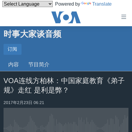
Powered by
Translate
无
障
碍
时事大家谈音频
主页
链
接
美国
订阅
订阅
跳
中国
内容
节目简介
转
Spotify
台湾
到
VOA连线方柏林：中国家庭教育《弟子
内
港澳
订阅
容
规》走红 是利是弊？
国际
跳
转
分类新闻
最新国际新闻
2017年2月23日 06:21
到
美中关系
印太
经济·金融·贸易
导
航
热点专题
中东
人权·法律·宗教
跳