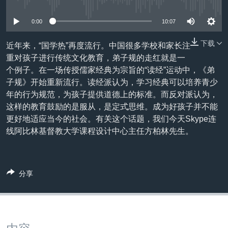
没有媒体可用资源
VOA视频
欧洲
科教·文娱·体健
白宫要闻
转
到
VOA今日焦点
非洲
军事
国会报道
0:00
10:07
检
中文广播
美洲
劳工
美中关系
索
下载
近年来，“国学热”再度流行。中国很多学校和家长注
重对孩子进行传统文化教育，弟子规的走红就是一
全球议题
环境
美国建国250周年
关注我们
个例子。在一场传授儒家经典为宗旨的“读经”运动中，《弟
埃博拉疫情
子规》开始重新流行。读经派认为，学习经典可以培养青少
年的行为规范，为孩子提供道德上的标准。而反对派认为，
美国之音专访
这样的教育鼓励的是服从，是定式思维。成为好孩子并不能
重要讲话与声明
更好地适应当今的社会。有关这个话题，我们今天Skype连
线阿比林基督教大学课程设计中心主任方柏林先生。
台海两岸关系
其他语言网站
南中国海争端
关注西藏
分享
关注新疆
GEN Z 看美国