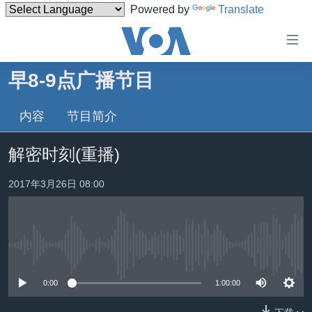
Powered by
Translate
无
障
碍
早8-9点广播节目
主页
链
接
内容
节目简介
美国
跳
中国
解密时刻(重播)
转
台湾
到
2017年3月26日 08:00
内
港澳
容
国际
跳
转
分类新闻
最新国际新闻
到
没有媒体可用资源
美中关系
印太
经济·金融·贸易
导
0:00
1:00:00
航
热点专题
中东
人权·法律·宗教
跳