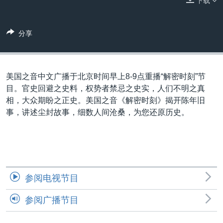
下载
VOA视频
欧洲
科教·文娱·体健
白宫要闻
转
到
VOA今日焦点
非洲
军事
国会报道
检
分享
中文广播
美洲
劳工
美中关系
索
全球议题
环境
美国建国250周年
关注我们
埃博拉疫情
美国之音中文广播于北京时间早上8-9点重播“解密时刻”节
目。官史回避之史料，权势者禁忌之史实，人们不明之真
美国之音专访
相，大众期盼之正史。美国之音《解密时刻》揭开陈年旧
重要讲话与声明
事，讲述尘封故事，细数人­间沧桑，为您还原历史。
台海两岸关系
其他语言网站
南中国海争端
关注西藏
参阅电视节目
关注新疆
参阅广播节目
GEN Z 看美国