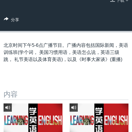
下载
VOA视频
欧洲
科教·文娱·体健
白宫要闻
转
到
VOA今日焦点
非洲
军事
国会报道
检
分享
中文广播
美洲
劳工
美中关系
索
全球议题
环境
美国建国250周年
关注我们
埃博拉疫情
北京时间下午5-6点广播节目。广播内容包括国际新闻，美语
训练班(学个词， 美国习惯用语，美语怎么说，英语三级
美国之音专访
跳， 礼节美语以及体育美语)，以及《时事大家谈》(重播)
重要讲话与声明
台海两岸关系
其他语言网站
南中国海争端
内容
关注西藏
关注新疆
GEN Z 看美国