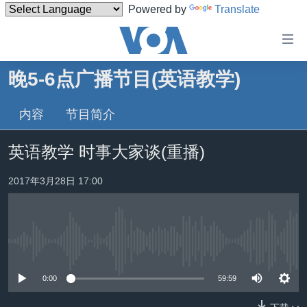
Powered by
Translate
无
障
碍
晚5-6点广播节目(英语教学)
主页
链
接
内容
节目简介
美国
跳
中国
英语教学 时事大家谈(重播)
转
台湾
到
2017年3月28日 17:00
内
港澳
容
国际
跳
转
分类新闻
最新国际新闻
到
没有媒体可用资源
美中关系
印太
经济·金融·贸易
导
0:00
59:59
航
热点专题
中东
人权·法律·宗教
跳