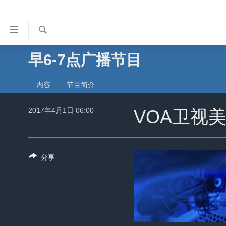
无
障
碍
检
早6-7点广播节目
主页
索
链
美国
接
内容
节目简介
中国
跳
2017年4月1日 06:00
转
VOA卫视
台湾
到
港澳
内
容
国际
分享
跳
分类新闻
最新国际新闻
转
到
美中关系
印太
经济·金融·贸易
导
热点专题
中东
人权·法律·宗教
航
跳
VOA视频
欧洲
科教·文娱·体健
白宫要闻