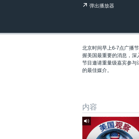
转
弹出播放器
VOA今日焦点
非洲
军事
国会报道
到
检
中文广播
美洲
劳工
美中关系
索
全球议题
环境
美国建国250周年
埃博拉疫情
北京时间早上6-7点广播节
美国之音专访
握美国最重要的消息，深
节目邀请重量级嘉宾参与讨
重要讲话与声明
的最佳媒介。
台海两岸关系
南中国海争端
关注西藏
内容
关注新疆
GEN Z 看美国