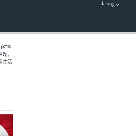
下载
嵌入
察”掌
话题。
国生活