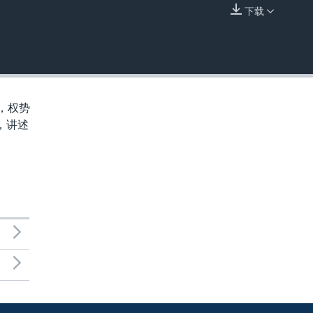
下载
嵌入
，权势
，讲述