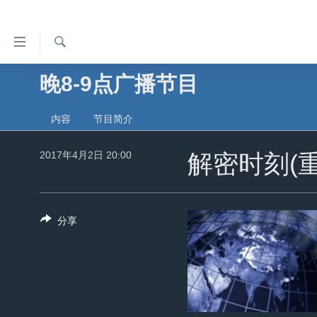
无
障
碍
检
晚8-9点广播节目
主页
索
链
美国
接
内容
节目简介
中国
跳
2017年4月2日 20:00
转
解密时刻(重
台湾
到
港澳
内
容
国际
分享
跳
分类新闻
最新国际新闻
转
到
美中关系
印太
经济·金融·贸易
导
热点专题
中东
人权·法律·宗教
航
跳
VOA视频
欧洲
科教·文娱·体健
白宫要闻