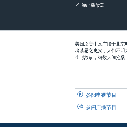
转
弹出播放器
VOA今日焦点
非洲
军事
国会报道
到
检
中文广播
美洲
劳工
美中关系
索
全球议题
环境
美国建国250周年
埃博拉疫情
美国之音中文广播于北京
美国之音专访
者禁忌之史实，人们不明
尘封故事，细数人­间沧桑
重要讲话与声明
台海两岸关系
南中国海争端
关注西藏
参阅电视节目
关注新疆
参阅广播节目
GEN Z 看美国