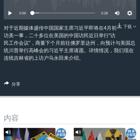
没有媒体可用资源
VOA视频
欧洲
科教·文娱·体健
白宫要闻
转
到
VOA今日焦点
非洲
军事
国会报道
0:00
5:28
检
中文广播
美洲
劳工
美中关系
索
下载
对于近期媒体盛传中国国家主席习近平即将在4月初
访美一事，二十多位在美国的中国访民近日举行“访
全球议题
环境
美国建国250周年
关注我们
民工作会议”，商量下个月前往佛罗里达州，向预计与美国总
埃博拉疫情
统川普举行高峰会的习近平主席请愿。详情情况，我们现在
连线吉林省的上访户马永田来介绍。
美国之音专访
重要讲话与声明
台海两岸关系
其他语言网站
分享
南中国海争端
关注西藏
关注新疆
内容
GEN Z 看美国