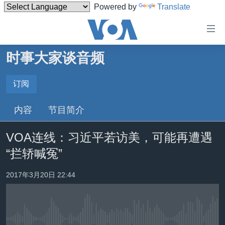
Powered by
Translate
无
障
碍
时事大家谈音频
主页
链
接
美国
订阅
订阅
跳
中国
内容
节目简介
转
Spotify
台湾
到
VOA连线：习近平若访美，可能再遭遇
内
港澳
订阅
容
“拦轿喊冤”
国际
跳
转
分类新闻
最新国际新闻
2017年3月20日 22:44
到
美中关系
印太
经济·金融·贸易
导
航
热点专题
中东
人权·法律·宗教
跳