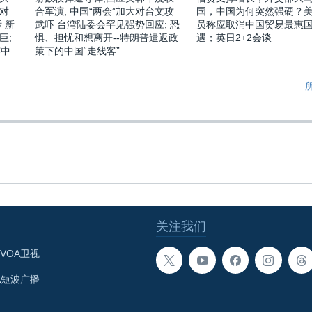
对
合军演; 中国“两会”加大对台文攻
国，中国为何突然强硬？
 新
武吓 台湾陆委会罕见强势回应; 恐
员称应取消中国贸易最惠
巨;
惧、担忧和想离开--特朗普遣返政
遇；英日2+2会谈
露中
策下的中国“走线客”
关注我们
VOA卫视
A短波广播