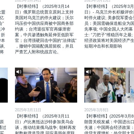
2025年3月14日
2025年3月13日
【时事经纬】（2025年3月14
【时事经纬】（2025年3月
欧盟
日）俄罗斯总统普京原则上支持
日）- 乌克兰外长积极评
亿
美国对乌克兰的停火建议；沃尔
时停火建议; 美参院军委会
会”
玛压价中国供应商被中国商务部
员：美国需确保造船业为
益冲
约谈 ；台湾退役军官再爆泄密
先事项; 中国全国人大闭幕
，折
案，中共渗透触角延伸至低阶军
士: “刀把子”维稳历年之最;
伊本
官；台湾强硬回击中国的“法律战”
经济政策将对美国经济产
谈,
，撤销中国籍配偶居留权，并且
短期冲击和长期影响
将
严查艺人附和统战言论。
2025年3月11日
2025年3月8日
【时事经纬】（2025年3月11
【时事经纬】(2025年3月8
原
日）卢比奥抵达沙特参加美乌会
朗普关税发威：中国进出
通过
谈，推动结束俄乌战争; 朝鲜再发
失速；中国两会经济政策
买
射数枚弹道导弹,回应美韩年度联
借贷支撑增长；外交部大