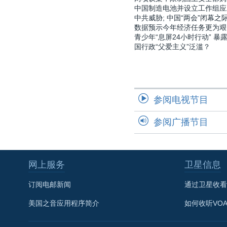
中国制造电池并设立工作组应
中共威胁; 中国“两会”闭幕之际
数据预示今年经济任务更为艰
青少年“息屏24小时行动” 暴
国行政“父爱主义”泛滥？
参阅电视节目
参阅广播节目
网上服务
卫星信息
订阅电邮新闻
通过卫星收看
美国之音应用程序简介
如何收听VO