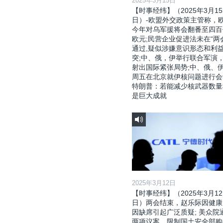
2025年3月15日
【时事经纬】（2025年3月15
日）-欧盟外交政策主管称，
今年对乌军援将会翻番至四百
欧元;民营企业促进法未在“两
通过,疑似涉嫌意识形态和利
突;中、俄，伊举行联合军演
射出国际紧张局势;中、俄、
周五在北京就伊核问题进行会
特朗普：若能减少核武器数量
是巨大成就
2025年3月12日
【时事经纬】（2025年3月12
日）两会结束，赵乐际因健康
因缺席引起广泛质疑; 美众院
两项议案，限制国土安全部购