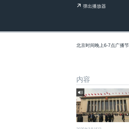
转
弹出播放器
VOA今日焦点
非洲
军事
国会报道
到
检
中文广播
美洲
劳工
美中关系
索
全球议题
环境
美国建国250周年
埃博拉疫情
北京时间晚上6-7点广播
美国之音专访
重要讲话与声明
台海两岸关系
内容
南中国海争端
关注西藏
关注新疆
GEN Z 看美国