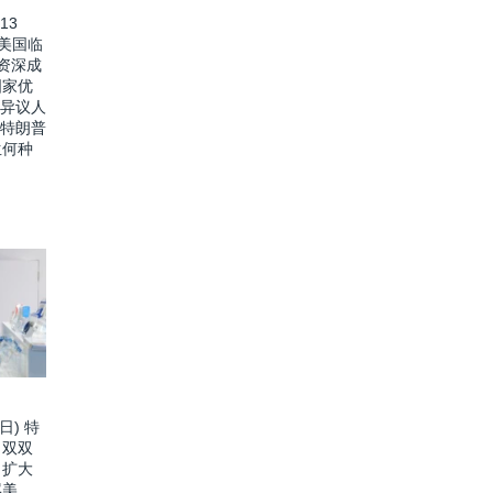
13
价美国临
资深成
国家优
 异议人
 特朗普
生何种
日) 特
口双双
：扩大
骂美