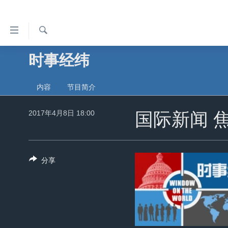
无
障
碍
检
时事经纬
主页
索
链
美国
接
内容
节目简介
中国
跳
转
2017年4月8日 18:00
台湾
国际新闻 焦
到
港澳
内
容
国际
分享
跳
分类新闻
最新国际新闻
转
到
美中关系
印太
经济·金融·贸易
导
热点专题
中东
人权·法律·宗教
航
跳
VOA视频
欧洲
科教·文娱·体健
白宫要闻