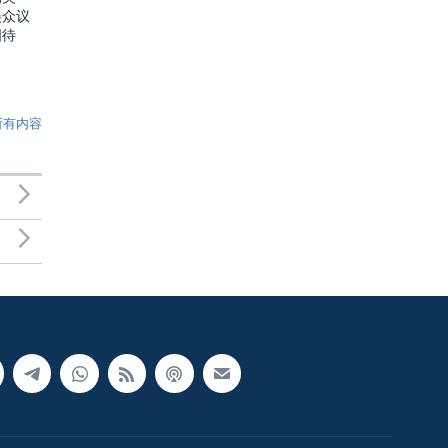
美众议
国待
所有内容