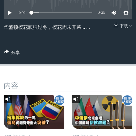
没有媒体可用资源
VOA视频
欧洲
科教·文娱·体健
白宫要闻
转
到
VOA今日焦点
非洲
军事
国会报道
0:00
3:33
检
中文广播
美洲
劳工
美中关系
索
下载
华盛顿樱花顽强过冬，樱花周末开幕... ...
全球议题
环境
美国建国250周年
关注我们
埃博拉疫情
分享
美国之音专访
重要讲话与声明
台海两岸关系
其他语言网站
内容
南中国海争端
关注西藏
关注新疆
GEN Z 看美国