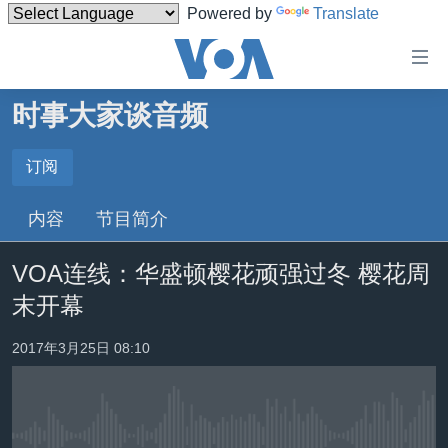
Powered by
Translate
无
障
碍
时事大家谈音频
主页
链
接
美国
订阅
订阅
跳
中国
内容
节目简介
转
Spotify
台湾
到
VOA连线：华盛顿樱花顽强过冬 樱花周
内
港澳
订阅
容
末开幕
国际
跳
转
分类新闻
最新国际新闻
2017年3月25日 08:10
到
美中关系
印太
经济·金融·贸易
导
航
热点专题
中东
人权·法律·宗教
跳